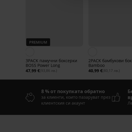
PREMIUM
3PACK памучни боксерки
2PACK бамбукови бок
BOSS Power Long
Bamboo
47,99 €
40,99 €
(93,86 лв.)
(80,17 лв.)
8 % от покупката обратно
Б
в
за клиенти, които пазаруват през
клиентския си акаунт
Ле
Разпродажба
-50%