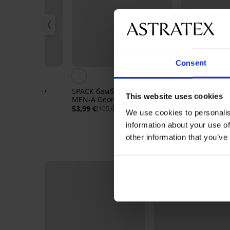
 -20%
Consent
ксерки Tommy
5PACK бамбукови боксерки
3PACK боксер
This website uses cookies
cycled
MEN-A George I
JONES Carl
49,99 €
53,99 €
31,99 €
21 лв.)
(105,60 лв.)
(62,57 л
We use cookies to personalis
information about your use of
other information that you’ve
LIMITED