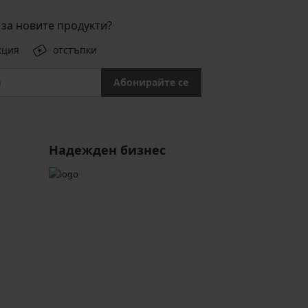
за новите продукти?
кция
отстъпки
Абонирайте се
Надежден бизнес