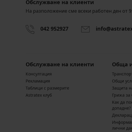
Обслужване на клиенти
5
На разположение сме всеки работен ден от 9:
Бамбукови
Бамбукови
боксерки
боксерки
Боксерки
Petrol
Black
042 952927
info@astrate
Tender
Безшевни
Blue
безшевни
Retro
боксерки
II
16,99
3D
SilverPro
безшевни
Stretch
€
Classic
16,99
Намаление
10,49
(33,23
16,99
€
€
лв.)
€
(33,23
(20,52
Обслужване на клиенти
(33,23
Обща 
лв.)
лв.)
лв.)
Първоначална цена
20,99
Консултация
Транспор
€
Pекламация
Общи усл
(41,05
Таблици с размерите
Защита н
лв.)
Astratex клуб
Грижа за 
Kак да по
допадне?
Декларац
Информац
лични да