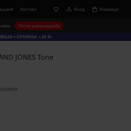
ръщане
Контакт
Вход
Kошница
ройки
Лятна разпродажба
BRA20 = СУТИЕНИ −20 %
 AND JONES Tone
 размери