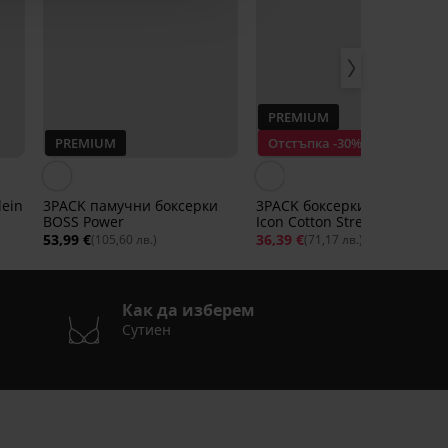
PREMIUM
PREMIUM
Отстъпка -30%
lein
3PACK памучни боксерки
3PACK боксерки Calvin Klei
BOSS Power
Icon Cotton Stretch
53,99 €
36,39 €
51,99 €
(105,60 лв.)
(71,17 лв.)
Как да изберем
Сутиен