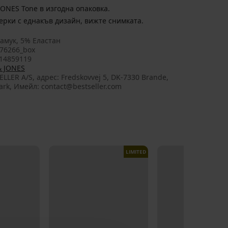
ONES Tone в изгодна опаковка.
ерки с еднакъв дизайн, вижте снимката.
амук, 5% Еластан
76266_box
14859119
& JONES
ELLER A/S, aдрес: Fredskovvej 5, DK-7330 Brande,
rk, Имейл: contact@bestseller.com
LIMITED