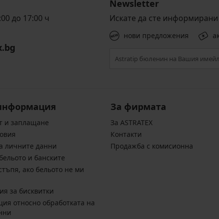
Newsletter
00 до 17:00 ч
Искате да сте информирани 
нови предложения
а
x.bg
информация
За фирмата
т и заплащане
За ASTRATEX
овия
Контакти
а личните данни
Продажба с комисионна
бельото и банските
стъпя, ако бельото не ми
ия за бисквитки
ия относно обработката на
нни