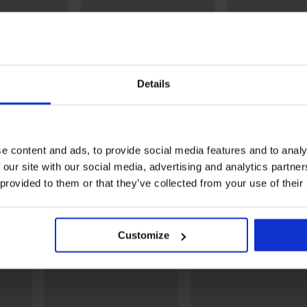
PREMIUM
Details
ки JACK AND
7PACK боксерки MEN-A
3PACK боксерки C
Cotton Stretch sl
55,99 €
(109,51 лв.)
49,99 €
в.)
(97,77 лв.)
e content and ads, to provide social media features and to analy
 our site with our social media, advertising and analytics partn
 provided to them or that they’ve collected from your use of their
Открийте подобни артикули
LIMITED
Customize