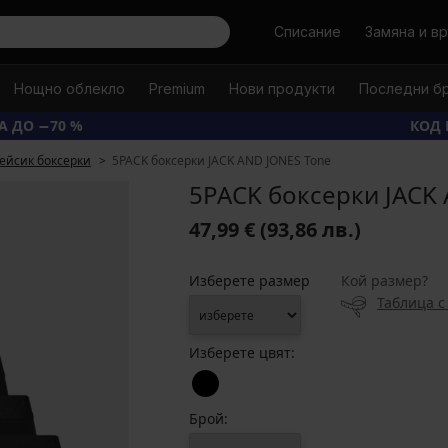
Търси
Списание
Замяна и в
Нощно облекло
Premium
Нови продукти
Последни б
А ДО −70 %
КОД 
ейсик боксерки
5PACK боксерки JACK AND JONES Tone
5PACK боксерки JACK
47,99 €
(93,86 лв.)
Изберете размер
Кой размер?
Таблица с
Изберете цвят:
Брой: