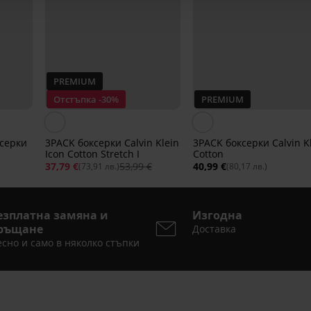
PREMIUM
Отстъпка -30%
PREMIUM
серки
3PACK боксерки Calvin Klein
3PACK боксерки Calvin K
Icon Cotton Stretch I
Cotton
37,79 €
53,99 €
40,99 €
(73,91 лв.)
(80,17 лв.)
езплатна замяна и
Изгодна
ръщане
Доставка
сно и само в няколко стъпки