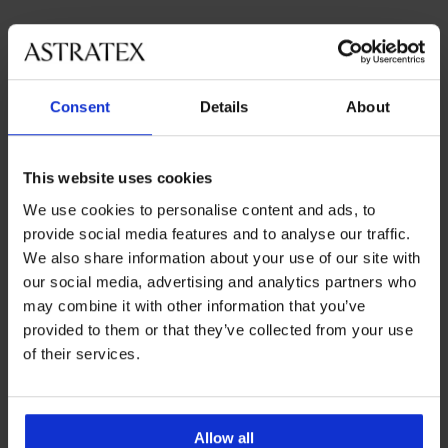
Consent
Details
About
Най-популярните марки
MEN-A
JACK & JONES
Calvin Klein
Tommy Hilfiger
This website uses cookies
Най-често избираните цветове
черно
синьо
многоцветно
червено
We use cookies to personalise content and ads, to
provide social media features and to analyse our traffic.
Най-често избираните размери
We also share information about your use of our site with
XL
L
XXL
M
our social media, advertising and analytics partners who
may combine it with other information that you’ve
provided to them or that they’ve collected from your use
of their services.
8 % от покупката
Безплатна замяна и
обратно
връщане
Allow all
Изгодна
Как да изберем