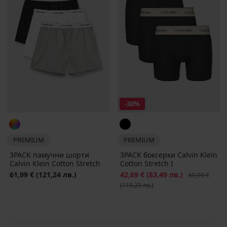
-30%
PREMIUM
PREMIUM
3PACK памучни шорти
3PACK боксерки Calvin Klein
Calvin Klein Cotton Stretch
Cotton Stretch I
61,99 €
(121,24 лв.)
Намаление
42,69 €
(83,49 лв.)
Първоначалн
60,99 €
(119,29 лв.)