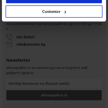
Customize
Обслужване на клиенти
На разположение сме всеки работен ден от 9:00 до 17:00
ч
042 952927
info@astratex.bg
Newsletter
Абонирайте се за нюзлетъра ни и получете най-
добрите оферти.
Абонирайте се