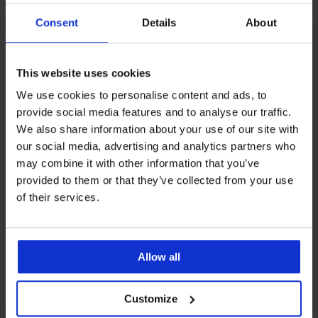
Consent
Details
About
This website uses cookies
We use cookies to personalise content and ads, to
provide social media features and to analyse our traffic.
Разпродажба
-50%
We also share information about your use of our site with
our social media, advertising and analytics partners who
may combine it with other information that you’ve
3PACK памучни шорти
3PACK памучни шорти
MEN-A Basic
MEN-A
provided to them or that they’ve collected from your use
Намаление
14,49 €
(28,34 лв.)
Първоначална цена
31,99 €
(62,57 лв.)
29,14 €
of their services.
(56,99 лв.)
LIMITED
Allow all
Customize