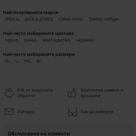
Най-популярните марки
MEN-A
JACK & JONES
Calvin Klein
Tommy Hilfiger
Най-често избираните цветове
черно
синьо
многоцветно
червено
Най-често избираните размери
XL
L
XXL
M
8 % от покупката
Безплатна замяна и
обратно
връщане
Изгодна
Как да изберем
Обслужване на клиенти