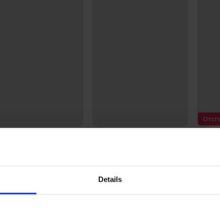
Отст
4,6
5
ляващ сутиен Teagan
Еротичен комплект Aga
Сутие
одплатен без банели
39,99 €
37,79 
(78,21 лв.)
99 €
(64,52 лв.)
Details