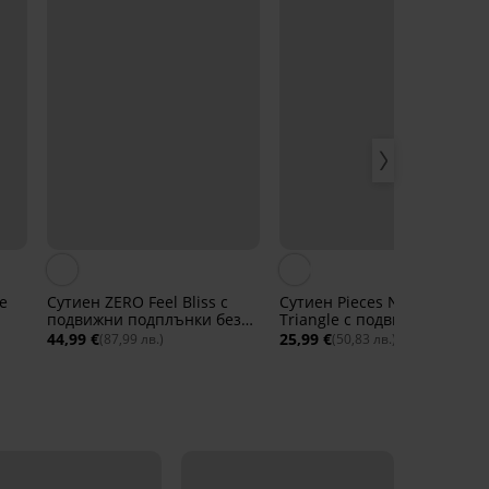
e
Сутиен ZERO Feel Bliss с
Сутиен Pieces Namee
подвижни подплънки без
Triangle с подвижни
банели
подплънки
44,99 €
25,99 €
(87,99 лв.)
(50,83 лв.)