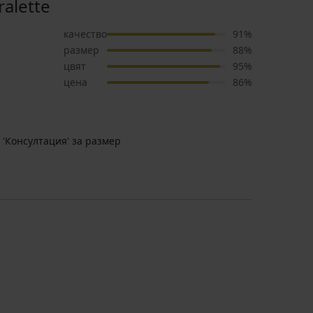
alette
качество
91%
размер
88%
цвят
95%
цена
86%
 'Консултация' за размер