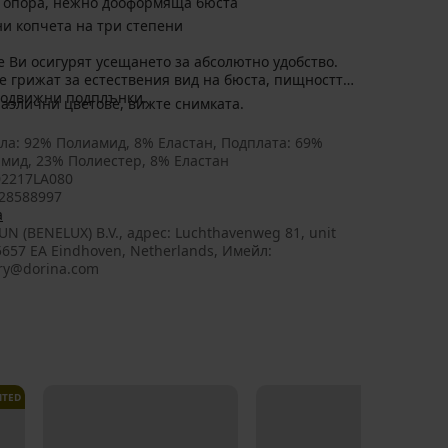
 опора, нежно дооформяща бюста
ни копчета на три степени
 Ви осигурят усещането за абсолютно удобство.
е грижат за естествения вид на бюста, пищността
 подвижни подплънки.
различни цветове, вижте снимката.
ла: 92% Полиамид, 8% Еластан, Подплата: 69%
мид, 23% Полиестер, 8% Еластан
2217LA080
28588997
a
UN (BENELUX) B.V., aдрес: Luchthavenweg 81, unit
 5657 EA Eindhoven, Netherlands, Имейл:
ry@dorina.com
ITED