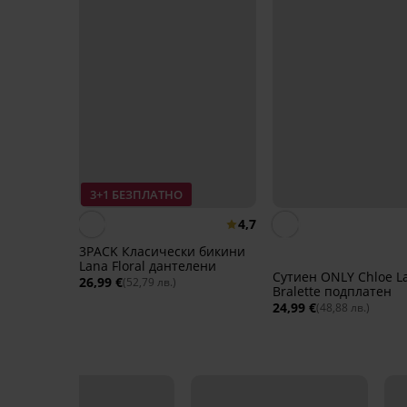
3+1 БЕЗПЛАТНО
4,7
3PACK Класически бикини
Lana Floral дантелени
Сутиен ONLY Chloe L
26,99 €
(52,79 лв.)
Bralette подплатен
24,99 €
(48,88 лв.)