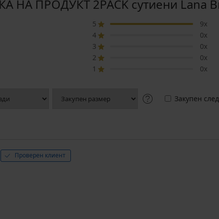
А НА ПРОДУКТ 2PACK сутиени Lanа Br
5
9x
4
0x
3
0x
2
0x
1
0x
Закупен след
Проверен клиент