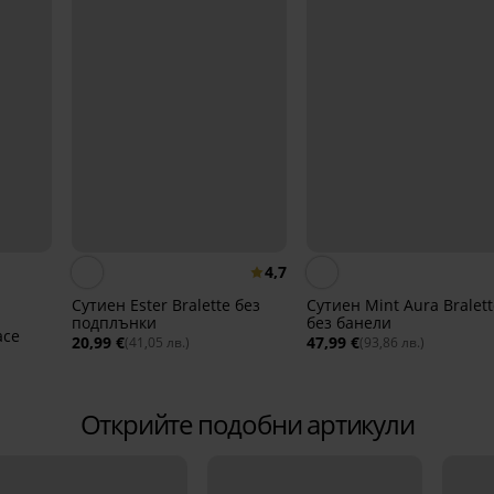
4,7
Сутиен Еster Bralette без
Сутиен Mint Aura Bralett
подплънки
без банели
ace
20,99 €
47,99 €
(41,05 лв.)
(93,86 лв.)
Открийте подобни артикули