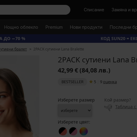
Търси
Списание
Замяна и в
Нощно облекло
Premium
Нови продукти
Последни б
А ДО −70 %
КОД SUN20 = Е
утиени бралет
2PACK сутиени Lanа Bralette
2PACK сутиени Lanа Br
42,99 €
(84,08 лв.)
BESTSELLER
5
|
9
oценка
Изберете размер
Кой размер?
Таблица с
Изберете цвят: