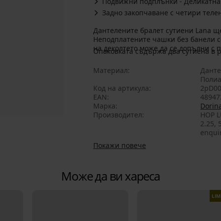
Подвижни подплънки - Деликатна
Задно закопчаване с четири теле
Дантелените бралет сутиени Lana ще
Неподплатените чашки без банели с
на деколтето може да се допълни с
Опаковката съдържа два сутиена в 
Материал
Данте
Полиа
Код на артикула
2pD00
EAN
48947
Марка
Dorin
Производител
HOP L
2.25,
enqui
Покажи повече
Може да ви хареса
LIM