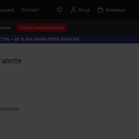
ръщане
Контакт
Вход
Kошница
ройки
Лятна разпродажба
КСТРА −20 % НА НАМАЛЕНИ БАНСКИ
alette
 размери