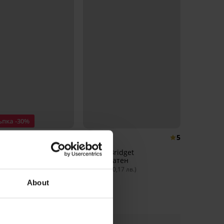
ъпка -30%
3,7
5
н Noemi неподплатен
Сутиен Bridget
неподплатен
€
53,99 €
(73,91 лв.)
40,99 €
(80,17 лв.)
About