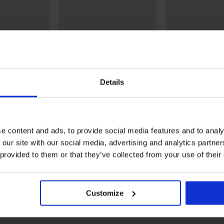
Details
-20% BRA20
5
5
e content and ads, to provide social media features and to analy
т Elegant
Неподплатен сутиен Leila
Стягащ корсет с
 our site with our social media, advertising and analytics partn
Elegant Shape
49,99 €
(97,77 лв.)
40,99 €
в.)
(80,17 лв.)
 provided to them or that they’ve collected from your use of their
39,99 €
(78,21 лв.)
код:
BRA20
Customize