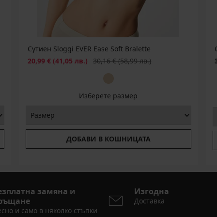
Сутиен Sloggi EVER Ease Soft Bralette
Намаление
Първоначална цена
20,99 €
(41,05 лв.)
30,16 €
(58,99 лв.)
Изберете размер
ДОБАВИ В КОШНИЦАТА
езплатна замяна и
Изгодна
ръщане
Доставка
сно и само в няколко стъпки