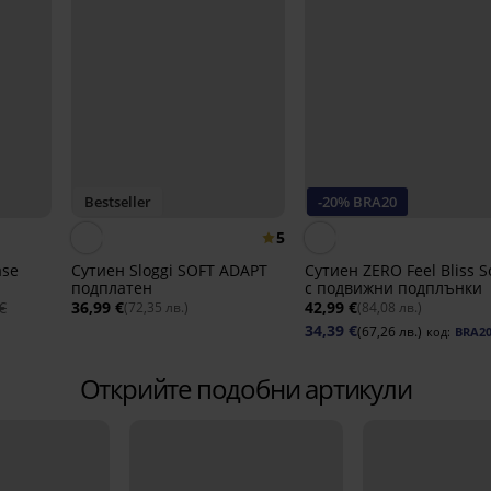
Bestseller
-20% BRA20
5
ase
Сутиен Sloggi SOFT ADAPT
Сутиен ZERO Feel Bliss S
подплатен
с подвижни подплънки
€
36,99 €
42,99 €
(72,35 лв.)
(84,08 лв.)
34,39 €
(67,26 лв.)
код:
BRA2
Открийте подобни артикули