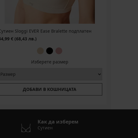
Сутиен Sloggi EVER Ease Bralette подплатен
Сутиен Sl
Намаление
34,99 €
(68,43 лв.)
20,99 €
(4
Изберете размер
ДОБАВИ В КОШНИЦАТА
Как да изберем
Сутиен