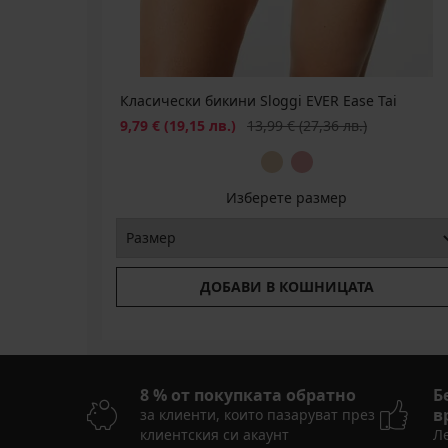
(40,66
(111,46
лв.)
лв.)
лв.)
19,99
код
€
BRA20
(39,10
лв.)
Класически бикини Sloggi EVER Ease Tai
код
Намаление
Първоначална цена
9,79 €
(19,15 лв.)
13,99 €
(27,36 лв.)
BRA20
Изберете размер
ДОБАВИ В КОШНИЦАТА
8 % от покупката обратно
Б
в
за клиенти, които пазаруват през
клиентския си акаунт
Ле