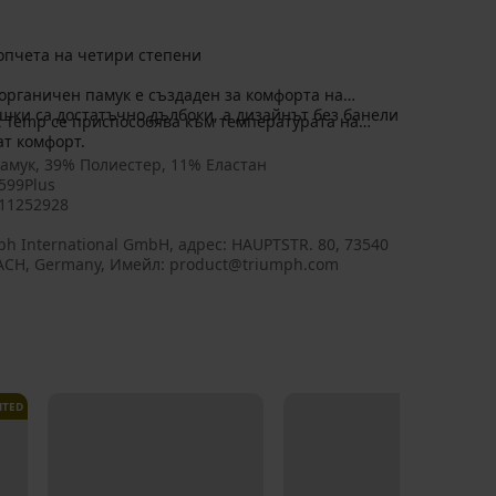
копчета на четири степени
 органичен памук е създаден за комфорта на
шки са достатъчно дълбоки, а дизайнът без банели
 Temp се приспособява към температурата на
ат комфорт.
амук, 39% Полиестер, 11% Еластан
599Plus
11252928
ph International GmbH, aдрес: HAUPTSTR. 80, 73540
CH, Germany, Имейл: product@triumph.com
ITED