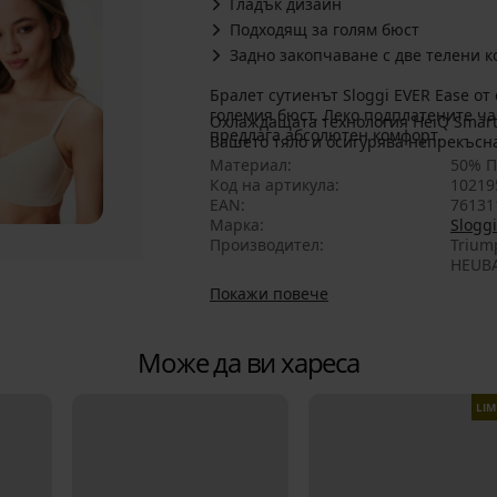
Гладък дизайн
Подходящ за голям бюст
Задно закопчаване с две телени 
Бралет сутиенът Sloggi EVER Ease от
големия бюст. Леко подплатените ча
Охлаждащата технология HeiQ Smart
предлага абсолютен комфорт.
Вашето тяло и осигурява непрекъсн
Материал
50% П
Код на артикула
10219
EAN
76131
Марка
Sloggi
Производител
Trium
HEUBA
Покажи повече
Може да ви хареса
LIM