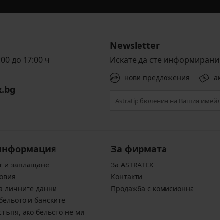
Newsletter
00 до 17:00 ч
Искате да сте информирани 
нови предложения
а
x.bg
информация
За фирмата
т и заплащане
За ASTRATEX
овия
Контакти
а личните данни
Продажба с комисионна
бельото и банските
стъпя, ако бельото не ми