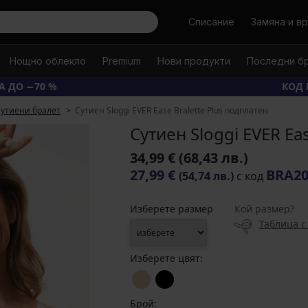
Търси
Списание
Замяна и в
Нощно облекло
Premium
Нови продукти
Последни б
А ДО −70 %
КОД 
утиени бралет
Сутиен Sloggi EVER Ease Bralette Plus подплатен
Сутиен Sloggi EVER Ea
34,99 €
(68,43 лв.)
27,99 €
BRA2
(54,74 лв.)
с код
Изберете размер
Кой размер?
Таблица с
Изберете цвят:
Брой: