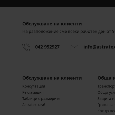
Обслужване на клиенти
На разположение сме всеки работен ден от 9:
042 952927
info@astrate
Обслужване на клиенти
Обща 
Консултация
Транспор
Pекламация
Общи усл
Таблици с размерите
Защита н
Astratex клуб
Грижа за 
Kак да по