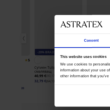
Consent
20
-20% BRA20
This website uses cookies
5
4,9
We use cookies to personalis
Сутиен Tulip неподплатен
Стягащ корсе
information about your use of
смаляващ
Shape
helle Bardоt
40,99 €
36,99 €
(80,17 лв.)
(72,35 л
other information that you’ve
н
32,79 €
(64,13 лв.)
код:
BRA20
57 лв.)
05 лв.)
код:
BRA20