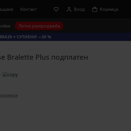
ръщане
Контакт
Вход
Kошница
ройки
Лятна разпродажба
BRA20 = СУТИЕНИ −20 %
se Bralette Plus подплатен
0
 размери