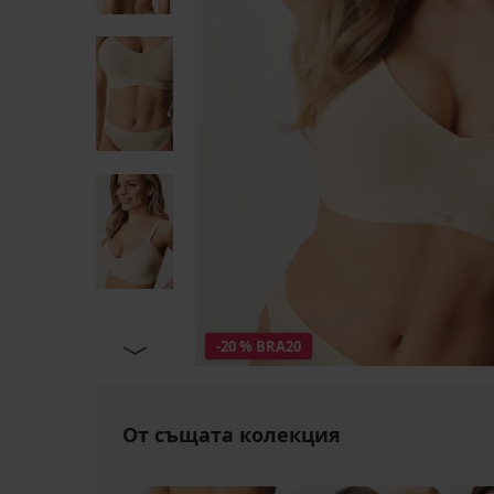
-20 % BRA20
От същата колекция