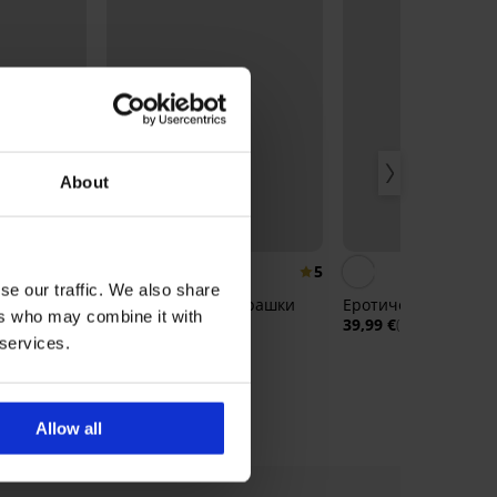
About
5
5
se our traffic. We also share
 бикини
Стягащ корсет с прашки
Еротичен комплект
ers who may combine it with
Elegant Shape
39,99 €
(78,21 лв.)
40,99 €
(80,17 лв.)
 services.
Allow all