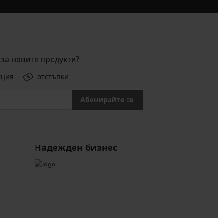
за новите продукти?
кция
отстъпки
Абонирайте се
Надежден бизнес