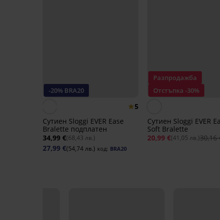
Разпродажба
-20% BRA20
Отстъпка -30%
5
Сутиен Sloggi EVER Ease
Сутиен Sloggi EVER E
Bralette подплатен
Soft Bralette
34,99 €
20,99 €
30,16 
(68,43 лв.)
(41,05 лв.)
27,99 €
(54,74 лв.)
код:
BRA20