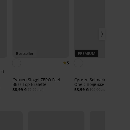
Bestseller
PREMIUM
5
oft
Сутиен Sloggi ZERO Feel
Сутиен Selmark Everyday
Bliss Top Bralette
One с подвижни подплънк
0
38,99 €
53,99 €
(76,26 лв.)
(105,60 лв.)