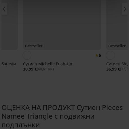
Bestseller
Bestseller
5
з банели
Сутиен Michеlle Push-Up
Сутиен Slo
30,99 €
36,99 €
(60,61 лв.)
(72,3
ОЦЕНКА НА ПРОДУКТ Сутиен Pieces
Namee Triangle с подвижни
Разпродажба
Разпродажба
-50%
-30%
подплънки
-20 % GET20
-20 % GET20
-20 % GET20
-20 % GET20
Разпродажба
-20 % GET20
Разпродажба
-20 % GET20
-40%
-30%
LIMITED
LIMITED
LIMITED
LIMITED