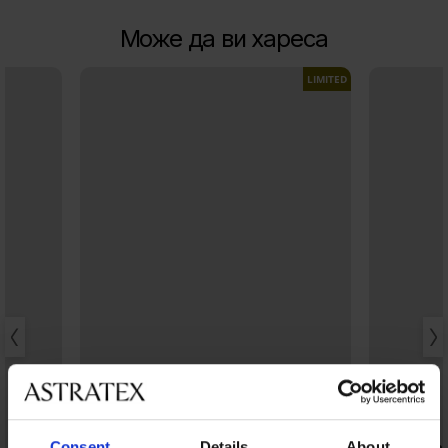
Може да ви хареса
LIMITED
Consent
Details
About