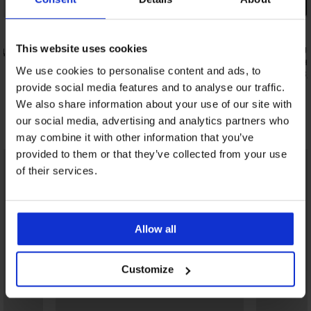
PREMIUM
PREMIUM
5
This website uses cookies
одплатен
Сутиен Calvin Klein Icon Cotton Modal
Сутиен HUG
Me с подвижни подплънки
подплатен
We use cookies to personalise content and ads, to
51,99 €
57,99 €
(101,68 лв.)
(113,
provide social media features and to analyse our traffic.
We also share information about your use of our site with
our social media, advertising and analytics partners who
Открийте подобни артикули
may combine it with other information that you’ve
provided to them or that they’ve collected from your use
of their services.
Allow all
Customize