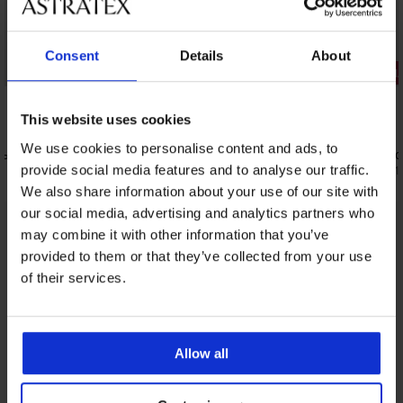
Consent
Details
About
3+1 БЕЗПЛ
4,9
5
This website uses cookies
Дамска тениска Pieces Rukado
15,99 €
(31,27 лв.)
We use cookies to personalise content and ads, to
дълбоки
3PACK клас
17,99 €
provide social media features and to analyse our traffic.
(35,1
We also share information about your use of our site with
our social media, advertising and analytics partners who
may combine it with other information that you’ve
От същата колекция
Покажи
provided to them or that they’ve collected from your use
of their services.
Allow all