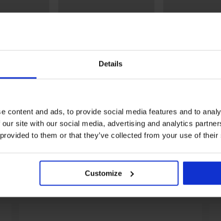
Details
ТНО
3+1 БЕЗПЛАТНО
Отстъпка -30%
5
5
кини Delicate
2PACK бразилски бикини
Бразилски бикин
Judite
e content and ads, to provide social media features and to analy
16,09 €
2
(31,47 лв.)
15,99 €
в.)
(31,27 лв.)
 our site with our social media, advertising and analytics partn
 provided to them or that they’ve collected from your use of their
Customize
От същата колекция