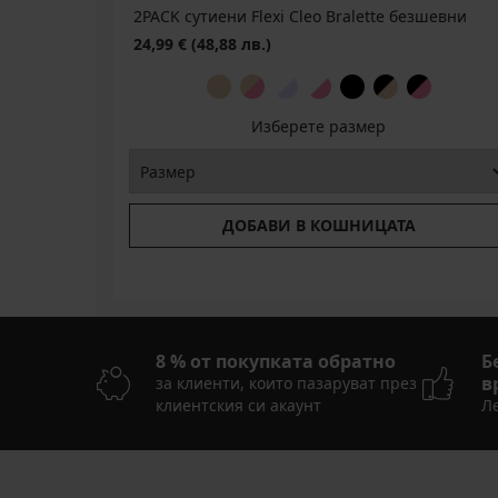
2PACK сутиени Flexi Cleo Bralette безшевни
24,99 €
(48,88 лв.)
Изберете размер
ДОБАВИ В КОШНИЦАТА
8 % от покупката обратно
Б
в
за клиенти, които пазаруват през
клиентския си акаунт
Ле