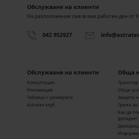
Обслужване на клиенти
На разположение сме всеки работен ден от 9:
042 952927
info@astrate
Обслужване на клиенти
Обща 
Консултация
Транспор
Pекламация
Общи усл
Таблици с размерите
Защита н
Astratex клуб
Грижа за 
Kак да по
допадне?
Декларац
Информац