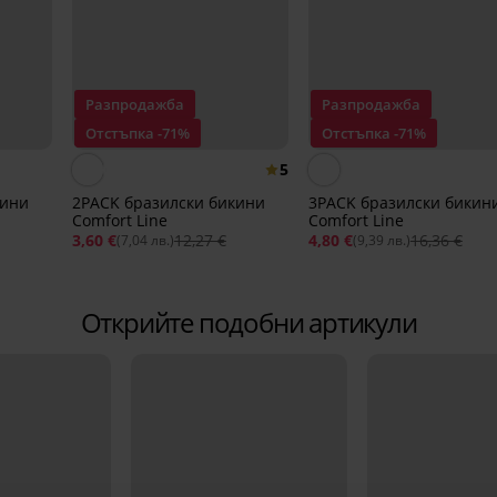
Разпродажба
Разпродажба
Отстъпка -71%
Отстъпка -71%
5
кини
2PACK бразилски бикини
3PACK бразилски бикин
Comfort Line
Comfort Line
3,60 €
12,27 €
4,80 €
16,36 €
(7,04 лв.)
(9,39 лв.)
Открийте подобни артикули