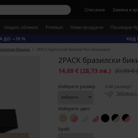
Търси
Списание
Замяна и в
Нощно облекло
Premium
Нови продукти
Последни б
А ДО −70 %
КОД 
разилски бикини
2PACK бразилски бикини Flexi безшевни
2PACK бразилски бики
14,69 €
(28,73 лв.)
20,99 €
Изберете размер
Кой размер?
Таблица с
Изберете цвят:
Брой: