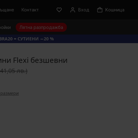
ръщане
Контакт
Вход
Kошница
ройки
Лятна разпродажба
BRA20 = СУТИЕНИ −20 %
ни Flexi безшевни
(41,05 лв.)
 размери