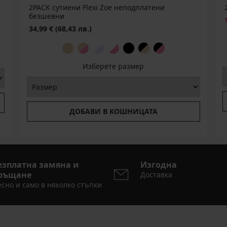
2PACK сутиени Flexi Zoe неподплатени
безшевни
34,99 €
(68,43 лв.)
Изберете размер
ДОБАВИ В КОШНИЦАТА
езплатна замяна и
Изгодна
ръщане
Доставка
сно и само в няколко стъпки