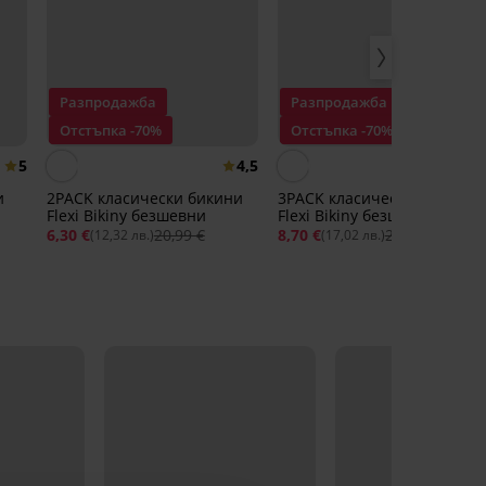
Разпродажба
Разпродажба
Отстъпка -70%
Отстъпка -70%
5
4,5
и
2PACK класически бикини
3PACK класически бикини
Flexi Bikiny безшевни
Flexi Bikiny безшевни
6,30 €
20,99 €
8,70 €
29,14 €
(12,32 лв.)
(17,02 лв.)