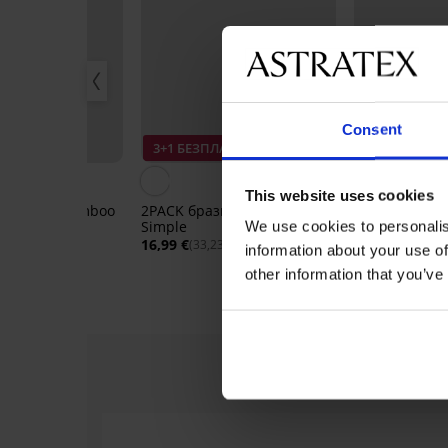
Consent
ПЛАТНО
3+1 БЕЗПЛАТНО
3+1 БЕЗПЛА
This website uses cookies
и бикини Bamboo
2PACK бразилски бикини
Бразилски би
Simple
Flower
We use cookies to personalis
16,99 €
20,99 €
32 лв.)
(33,23 лв.)
(41,05 л
information about your use of
other information that you’ve