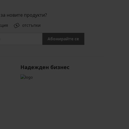
за новите продукти?
кция
отстъпки
Абонирайте се
Надежден бизнес