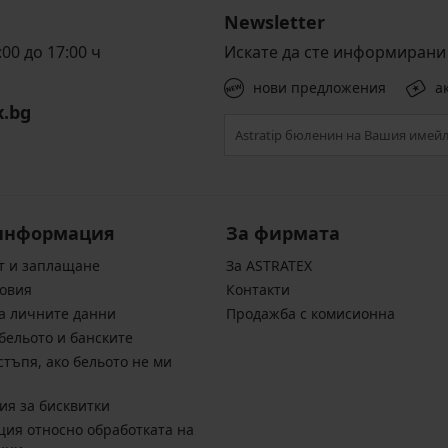
Newsletter
00 до 17:00 ч
Искате да сте информирани 
нови предложения
а
x.bg
информация
За фирмата
т и заплащане
За ASTRATEX
овия
Контакти
а личните данни
Продажба с комисионна
бельото и банските
стъпя, ако бельото не ми
ия за бисквитки
ия относно обработката на