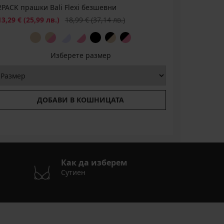
2PACK прашки Bali Flexi безшевни
2PACK сут
безшевн
Намаление
Първоначална цена
13,29 €
(25,99 лв.)
18,99 €
(37,14 лв.)
30,99 €
(6
Изберете размер
ДОБАВИ В КОШНИЦАТА
Как да изберем
Сутиен