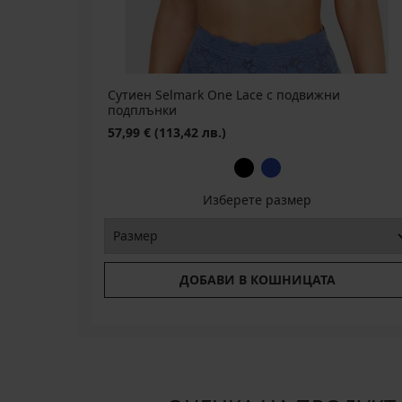
лв.)
лв.)
код
BRA20
Сутиен Selmark One Lace с подвижни
подплънки
57,99 €
(113,42 лв.)
Изберете размер
ДОБАВИ В КОШНИЦАТА