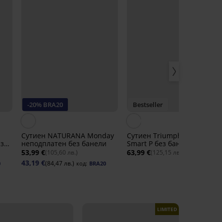
-20% BRA20
Bestseller
4,
Сутиен NATURANA Monday
Сутиен Triumph Shape
з
неподплатен без банели
Smart P без банели
53,99 €
63,99 €
(105,60 лв.)
(125,15 лв.)
43,19 €
(84,47 лв.)
0
код:
BRA20
LIMITED