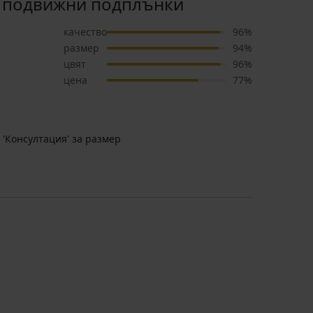
с подвижни подплънки
качество
96%
размер
94%
цвят
96%
цена
77%
 'Консултация' за размер