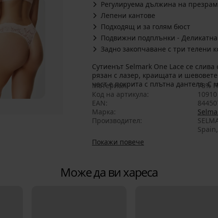
Регулируема дължина на презрам
Лепени кантове
Подходящ и за голям бюст
Подвижни подплънки - Деликатна
Задно закопчаване с три телени 
Сутиенът Selmark One Lace се слив
рязан с лазер, краищата и шевовете 
част е покрита с плътна дантела. С
Материал
78% П
Код на артикула
10910
EAN
84450
Марка
Selma
Производител
SELMA
Spain
Покажи повече
Може да ви хареса