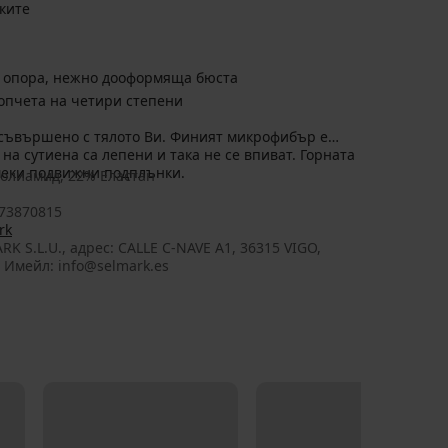
ките
 опора, нежно дооформяща бюста
копчета на четири степени
а съвършено с тялото Ви. Финият микрофибър е
на сутиена са лепени и така не се впиват. Горната
 меки подвижни подплънки.
олиамид, 22% Еластан
73870815
rk
RK S.L.U., aдрес: CALLE C-NAVE A1, 36315 VIGO,
, Имейл: info@selmark.es