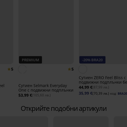
PREMIUM
-20% BRA20
5
5
Сутиен ZERO Feel Bliss с
подвижни подплънки бе
eel
Сутиен Selmark Everyday
банели
44,99 €
(87,99 лв.)
One с подвижни подплънки
35,99 €
(70,39 лв.)
код:
BRA2
53,99 €
(105,60 лв.)
Открийте подобни артикули