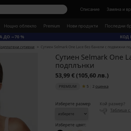
Търси
Списание
Замяна и в
Нощно облекло
Premium
Нови продукти
Последни б
А ДО −70 %
КОД 
одплатени сутиени
Сутиен Selmark One Lace без банели с подвижни п
Сутиен Selmark One L
подплънки
53,99 €
(105,60 лв.)
PREMIUM
5
|
2
oценка
Изберете размер
Кой размер?
Таблица с
Изберете цвят: