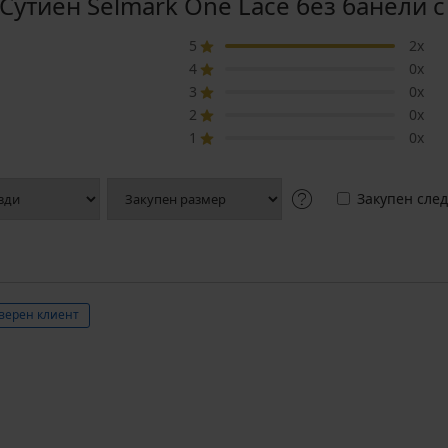
утиен Selmark One Lace без банели 
5
2x
4
0x
3
0x
2
0x
1
0x
Закупен след
верен клиент