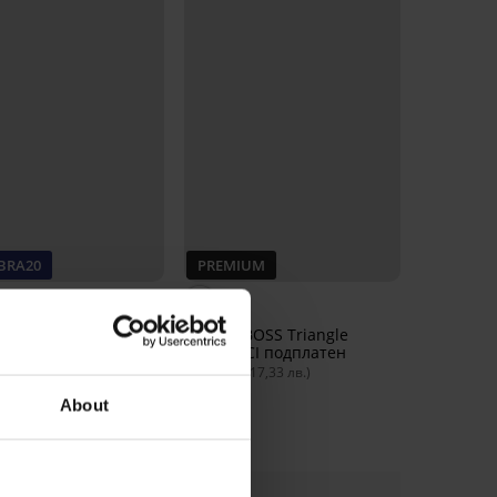
 BRA20
PREMIUM
 Madeleine
Сутиен BOSS Triangle
платен
Padded CI подплатен
€
59,99 €
(76,26 лв.)
(117,33 лв.)
€
(61,00 лв.)
код:
BRA20
About