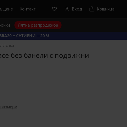
ръщане
Контакт
Вход
Kошница
ройки
Лятна разпродажба
BRA20 = СУТИЕНИ −20 %
одплънки
ace без банели с подвижни
 размери