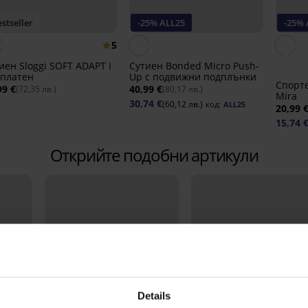
stseller
-25% ALL25
-25% 
5
иен Sloggi SOFT ADAPT I
Сутиен Bonded Micro Push-
платен
Up с подвижни подплънки
Спорте
99 €
40,99 €
(72,35 лв.)
(80,17 лв.)
Mira
30,74 €
(60,12 лв.)
код:
ALL25
20,99 
15,74 
Открийте подобни артикули
Details