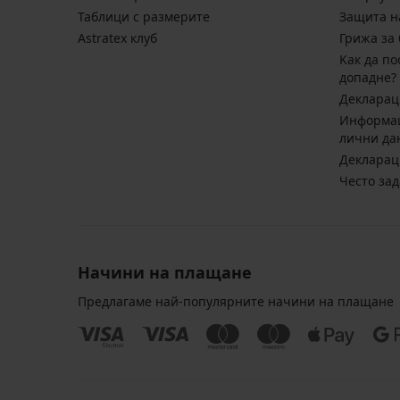
Таблици с размерите
Защита н
Astratex клуб
Грижа за 
Kак да по
допадне?
Декларац
Информац
лични да
Декларац
Често за
Начини на плащане
Предлагаме най-популярните начини на плащане