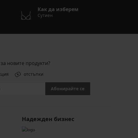
Как да изберем
Сутиен
за новите продукти?
кция
отстъпки
Абонирайте се
Надежден бизнес