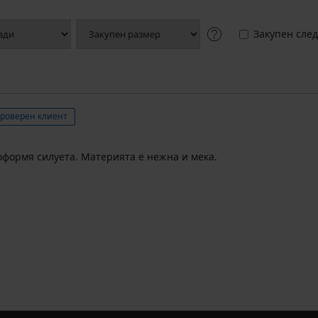
Закупен след
роверен клиент
оформя силуета. Материята е нежна и мека.