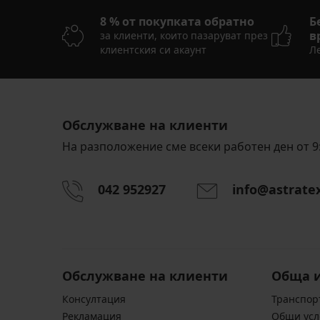
8 % от покупката обратно
Б
в
за клиенти, които пазаруват през
клиентския си акаунт
Ле
Обслужване на клиенти
На разположение сме всеки работен ден от 9:
042 952927
info@astrate
Обслужване на клиенти
Обща 
Консултация
Транспор
Pекламация
Общи усл