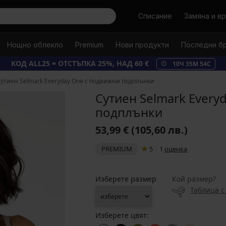
Търси
Списание
Замяна и в
Нощно облекло
Premium
Нови продукти
Последни б
КОД ALL25 = ОТСТЪПКА 25%, НАД 60 €
10
Ч
35
М
53
С
утиен Selmark Everyday One с подвижни подплънки
Сутиен Selmark Every
подплънки
53,99 €
(105,60 лв.)
PREMIUM
5
|
1
oценка
Изберете размер
Кой размер?
Таблица с
Изберете цвят: