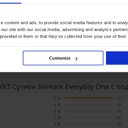
e content and ads, to provide social media features and to analy
-25% ALL25
Bestseller
 our site with our social media, advertising and analytics partn
5
4,9
 provided to them or that they’ve collected from your use of their
Сутиен Spacer Flexicup
Сутиен Triumph Shape
Dotted Mesh II
Smart P без банели
40,99 €
63,99 €
(80,17 лв.)
(125,15 лв.)
30,74 €
(60,12 лв.)
LL25
код:
ALL25
Customize
Т Сутиен Selmark Everyday One с п
5
1x
4
0x
3
0x
2
0x
1
0x