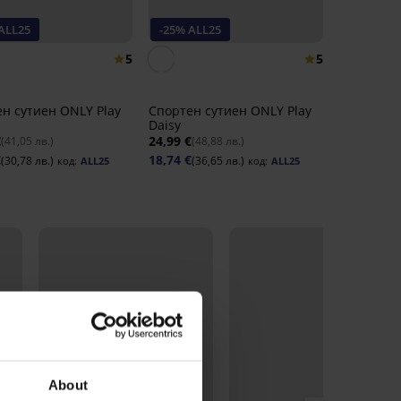
ALL25
-25% ALL25
5
5
н сутиен ONLY Play
Спортен сутиен ONLY Play
Daisy
€
24,99 €
(41,05 лв.)
(48,88 лв.)
€
18,74 €
(30,78 лв.)
(36,65 лв.)
код:
ALL25
код:
ALL25
About