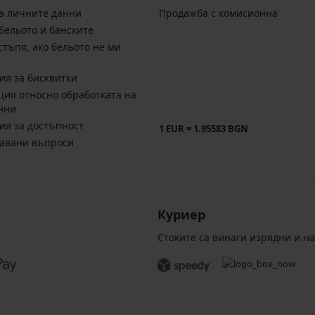
а личните данни
Продажба с комисионна
бельото и банските
стъпя, ако бельото не ми
ия за бисквитки
ия относно обработката на
нни
ия за достъпност
1 EUR = 1.95583 BGN
давани въпроси
Куриер
Стоките са винаги изрядни и н