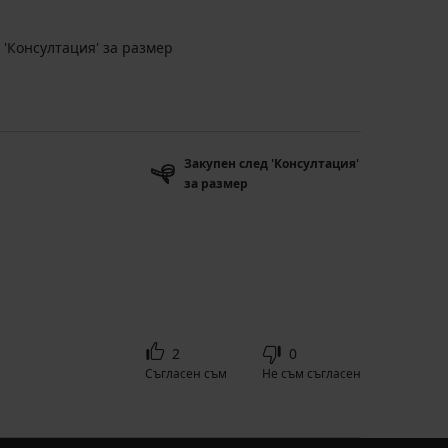
 'Консултация' за размер
Закупен след 'Консултация'
за размер
2
0
Съгласен съм
Не съм съгласен