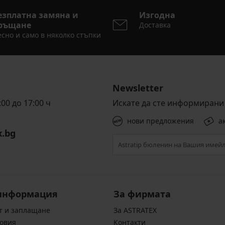
езплатна замяна и
Изгодна
ръщане
Доставка
сно и само в няколко стъпки
Newsletter
00 до 17:00 ч
Искате да сте информирани 
нови предложения
а
x.bg
информация
За фирмата
т и заплащане
За ASTRATEX
овия
Контакти