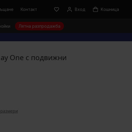
ръщане
Контакт
Вход
Kошница
ройки
Лятна разпродажба
day One с подвижни
 размери