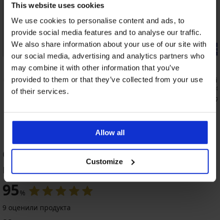
This website uses cookies
We use cookies to personalise content and ads, to
provide social media features and to analyse our traffic.
We also share information about your use of our site with
Bestseller
-20% GET20
our social media, advertising and analytics partners who
4,7
4,9
may combine it with other information that you’ve
P без
Смаляващ сутиен Triumph True Shape
Сутиен Phil
provided to them or that they’ve collected from your use
Sensation неподплатен
34,99 €
(68,4
of their services.
56,99 €
(111,46 лв.)
27,99 €
(54,7
Allow all
ОЦЕНКА НА ПРОДУКТ Сутиен Klara
Customize
неподплатен
-20 % GET20
95
%
5
9 оценили продукта