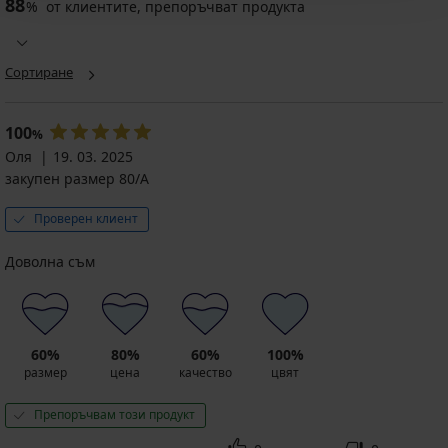
88
%
от клиентите, препоръчват продукта
Сутиен
Michelle
Сортиране
неподплатен
62,99
€
100
%
(123,20
Оля
19. 03. 2025
лв.)
закупен размер 80/A
50,39
€
Проверен клиент
(98,55
лв.)
Доволна съм
код
GET20
60%
80%
60%
100%
размер
цена
качество
цвят
Препоръчвам този продукт