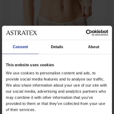
4,9
4,7
4,7
Сутиен
Contour
полуподплатен
Сутиен
Сутиен
BESTSELLER
изглаждащ
Siluet
Timeless
BESTSELLER
71,99
Сутиен
полуподплатен
Romance
€
Misha
полуподплатен
Сутиен
40,99
полуподплатен
(140,80
BESTSELLER
Novato
48,99
€
лв.)
полуподплатен
20,99
€
(80,17
Сутиен
Consent
Details
About
€
57,59
63,99
(95,82
лв.)
Sophie
€
(41,05
€
I
лв.)
32,79
(112,64
лв.)
полуподплатен
(125,15
39,19
€
лв.)
лв.)
(64,13
62,99
€
This website uses cookies
код
(76,65
лв.)
€
GET20
лв.)
We use cookies to personalise content and ads, to
код
(123,20
код
GET20
лв.)
provide social media features and to analyse our traffic.
GET20
We also share information about your use of our site with
our social media, advertising and analytics partners who
Бразилски бикини Jessica
may combine it with other information that you’ve
Намаление
Първоначална цена
7,80 €
(15,26 лв.)
25,99 €
(50,83 лв.)
provided to them or that they’ve collected from your use
of their services.