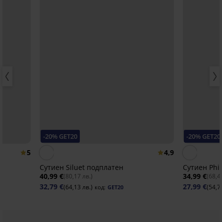
-20% GET20
-20% GET20
5
4,9
Сутиен Siluet подплатен
Сутиен Phil
40,99 €
34,99 €
(80,17 лв.)
(68,4
32,79 €
27,99 €
(64,13 лв.)
(54,7
код:
GET20