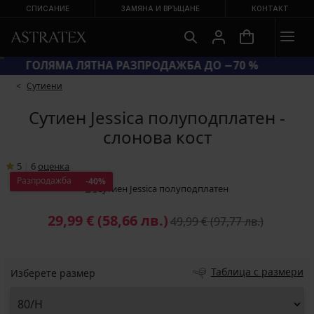
СПИСАНИЕ
ЗАМЯНА И ВРЪЩАНЕ
КОНТАКТ
ГОЛЯМА ЛЯТНА РАЗПРОДАЖБА ДО −70 %
Сутиени
Сутиен Jessica полуподплатен -
слонова кост
5
|
6
oценка
Разпродажба
-40%
29,99 €
(58,66 лв.)
49,99 €
(97,77 лв.)
Таблица с размери
Изберете размер