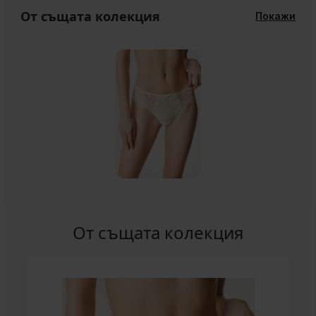
От същата колекция
Покажи
От същата колекция
-20 % GET20
-20 % GET20
-20 % GET20