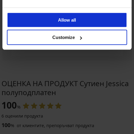
Изберете размер
Allow all
Customize
ДОБАВИ В КОШНИЦАТА
ОЦЕНКА НА ПРОДУКТ Сутиен Jessica
полуподплатен
100
%
6 оценили продукта
100
%
от клиентите, препоръчват продукта