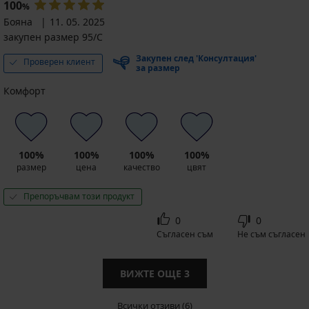
100
%
Бояна
11. 05. 2025
закупен размер 95/C
Закупен след 'Консултация'
Проверен клиент
за размер
Комфорт
100%
100%
100%
100%
размер
цена
качество
цвят
Препоръчвам този продукт
0
0
Съгласен съм
Не съм съгласен
ВИЖТЕ ОЩЕ
3
Всички отзиви (6)