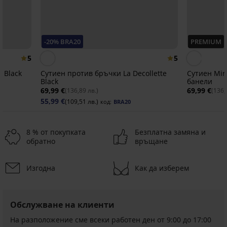
-20% BRA20
PREMIUM
5
5
 Black
Сутиен против бръчки La Decollette
Сутиен Mir
Black
банели
69,99 €
69,99 €
(136,89 лв.)
(136,
55,99 €
(109,51 лв.)
код:
BRA20
8 % от покупката
Безплатна замяна и
обратно
връщане
Изгодна
Как да изберем
-20 % BRA20
4,6
Обслужване на клиенти
На разположение сме всеки работен ден от 9:00 до 17:00