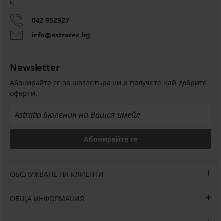
ч
Сутиен
PREMIUM
Vestia
042 952927
Сутиен
подплатен
Gossard
с
info@astratex.bg
Encore
подвижни
II
подплънки
подплатен
48,99
Newsletter
87,99
€
€
(95,82
Абонирайте се за нюзлетъра ни и получете най-добрите
(172,09
лв.)
оферти.
лв.)
39,19
€
(76,65
лв.)
код
Абонирайте се
BRA20
ОБСЛУЖВАНЕ НА КЛИЕНТИ
ОБЩА ИНФОРМАЦИЯ