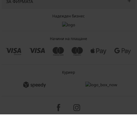
ЗА ФИРМАТА
Надежден бизнес
Начини на плащане
Куриер
Copyright 2005-2026 © ASTRATEX a.s.
Programia - B2C, B2B, advanced e-commerce solutions