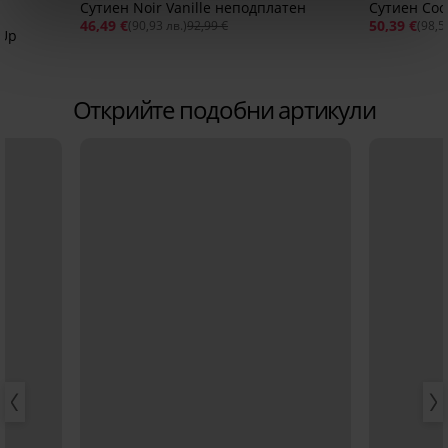
Сутиен Noir Vanille неподплатен
Сутиен Coc
46,49 €
50,39 €
(90,93 лв.)
92,99 €
(98,5
-Up
Открийте подобни артикули