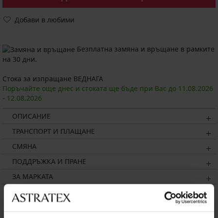
Добави в любими
Безплатна замяна и връщане в рамките
на 30 дни.
Стока за изпращане ВЕДНАГА
Поръчайте още днес и стоката ще бъде при Вас до
11.08.
2026
-
12.08.
2026
ОПИСАНИЕ
ТРАНСПОРТ И ПЛАЩАНЕ
СМЯНА
ПОДДРЪЖКА И ПРАНЕ
ЗА МАРКАТА
Може да ви хареса