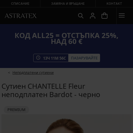
СПИСАНИЕ
ЗАМЯНА И ВРЪЩАНЕ
КОНТАКТ
КОД ALL25 = ОТСТЪПКА 25%,
НАД 60 €
ПАЗАРУВАЙТЕ
13
Ч
11
М
56
С
Неподплатени сутиени
Сутиен CHANTELLE Fleur
неподплатен Bardot - черно
PREMIUM