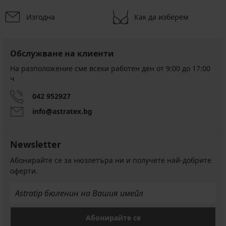
Изгодна
Как да изберем
-25 % ALL25
4,9
4,9
Обслужване на клиенти
На разположение сме всеки работен ден от 9:00 до 17:00
ч
Сутиен
Galla
BESTSELLER
042 952927
неподплатен
Сутиен
36,99
info@astratex.bg
Luisse
€
неподплатен
(72,35
61,99
лв.)
Newsletter
€
27,74
(121,24
€
Абонирайте се за нюзлетъра ни и получете най-добрите
лв.)
(54,25
оферти.
лв.)
код
ALL25
Абонирайте се