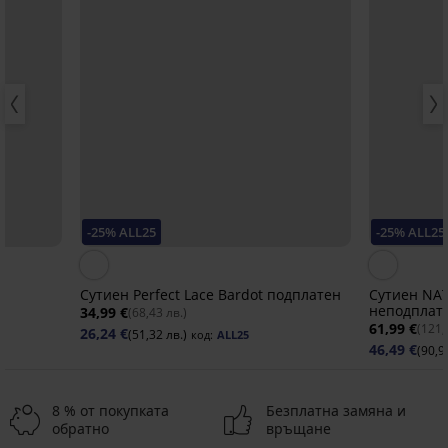
-25% ALL25
-25% ALL25
Сутиен Perfect Lace Bardot подплатен
Сутиен NA
неподплат
34,99 €
(68,43 лв.)
61,99 €
(121,
26,24 €
(51,32 лв.)
код:
ALL25
46,49 €
(90,9
8 % от покупката
Безплатна замяна и
обратно
връщане