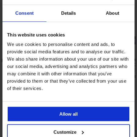
Consent
Details
About
This website uses cookies
-25% ALL25
-25% ALL25
We use cookies to personalise content and ads, to
provide social media features and to analyse our traffic.
We also share information about your use of our site with
орти
Мъжки шорти JACK AND JONES
3PACK паму
JPSTGordonl Fusion
JONES JACO
our social media, advertising and analytics partners who
40,99 €
30,99 €
(80,17 лв.)
(60,6
may combine it with other information that you’ve
30,74 €
23,24 €
(60,12 лв.)
(45,4
код:
ALL25
provided to them or that they’ve collected from your use
of their services.
Открийте подобни артикули
Allow all
Customize