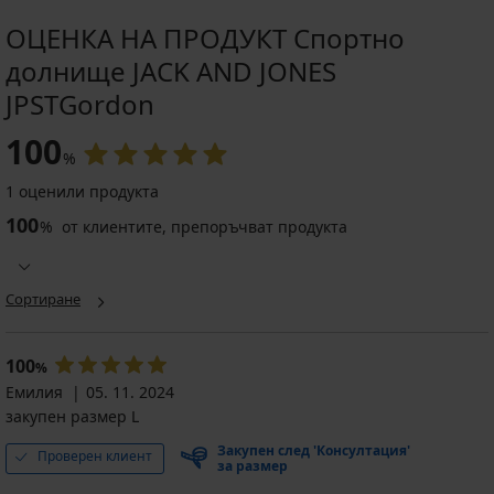
ОЦЕНКА НА ПРОДУКТ Спортно
долнище JACK AND JONES
JPSTGordon
Разпродажба
-50%
ED
100
%
1 оценили продукта
Спортно
долнище
100
%
от клиентите, препоръчват продукта
JACK
AND
JONES
JPSTGordon
Сортиране
Thatcher
Намаление
20,50
€
100
%
(40,09
Емилия
05. 11. 2024
лв.)
закупен размер L
Първоначална цена
41,41
€
Закупен след 'Консултация'
Проверен клиент
(80,99
за размер
лв.)