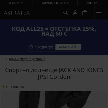
СПИСАНИЕ
ЗАМЯНА И ВРЪЩАНЕ
КОНТАКТ
КОД ALL25 = ОТСТЪПКА 25%,
НАД 60 €
ПАЗАРУВАЙТЕ
15
Ч
29
М
23
С
Мъжко спортно долнище
Спортно долнище JACK AND JONES
JPSTGordon
5
|
1
oценка