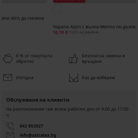
апи Idris до глезена
Чорапи Alpin с вълна Merino по-дълги
10,19 €
(19,93 лв.)
16,99 €
8 % от покупката
Безплатна замяна и
обратно
връщане
Изгодна
Как да изберем
2+1 БЕЗПЛАТНО
2+1 БЕЗПЛАТНО
2+1 БЕЗПЛАТНО
2+1 БЕЗПЛАТНО
4,8
Обслужване на клиенти
На разположение сме всеки работен ден от 9:00 до 17:00
ч
2PACK
Спортни
чорапи
чорапи
042 952927
с
Legan
Чорапи
компресия
до
info@astratex.bg
Setra
3PACK
Sprinter
глезена