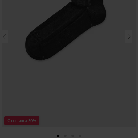
Отстъпка
-30%