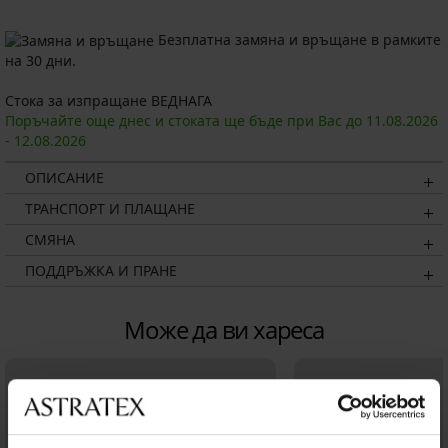
Безплатна замяна и връщане в рамките
на 30 дни.
Стока за изпращане ВЕДНАГА
Поръчайте още днес и стоката ще бъде при Вас до
11.08.
2026
-
12.08.
2026
ОПИСАНИЕ
ТРАНСПОРТ И ПЛАЩАНЕ
СМЯНА
ПОДДРЪЖКА И ПРАНЕ
Може да ви хареса