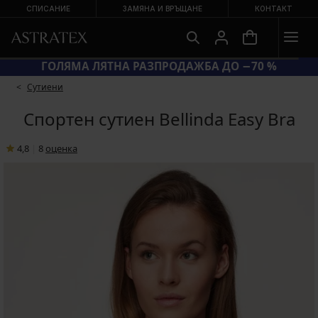
СПИСАНИЕ
ЗАМЯНА И ВРЪЩАНЕ
КОНТАКТ
0 = ЕКСТРА −20 % НА НАМАЛЕНИ БАНСКИ
ГОЛЯ
Сутиени
Спортен сутиен Bellinda Easy Bra
4,8
|
8
oценка