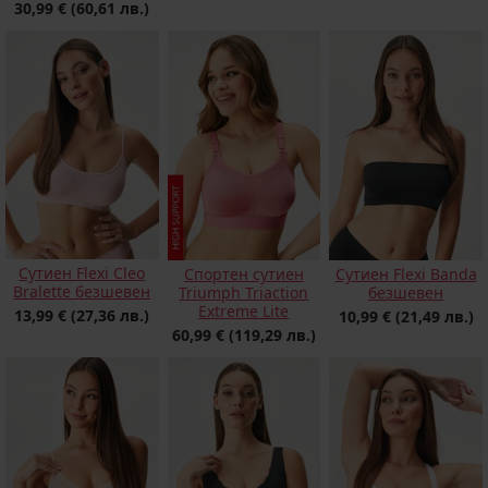
30,99 €
(60,61 лв.)
Сутиен Flexi Cleo
Спортен сутиен
Сутиен Flexi Banda
Bralette безшевен
Triumph Triaction
безшевен
Extreme Litе
13,99 €
(27,36 лв.)
10,99 €
(21,49 лв.)
60,99 €
(119,29 лв.)