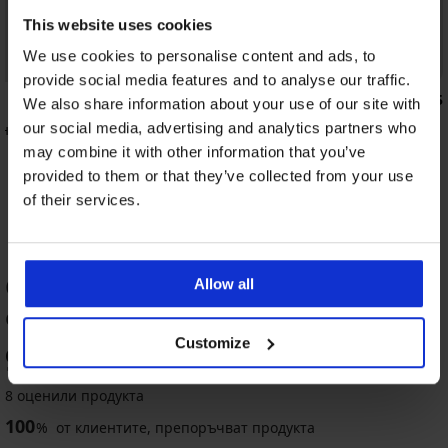
This website uses cookies
We use cookies to personalise content and ads, to
3+1 БЕЗПЛАТНО
provide social media features and to analyse our traffic.
3,5
5
We also share information about your use of our site with
our social media, advertising and analytics partners who
ини Bamboo Nature
Бразилски бикини Delicate Flower
20,99 €
(41,05 лв.)
may combine it with other information that you’ve
provided to them or that they’ve collected from your use
of their services.
ОЦЕНКА НА ПРОДУКТ Спортен
Allow all
сутиен Bellinda Easy Bra
Customize
96
%
8 оценили продукта
100
%
от клиентите, препоръчват продукта