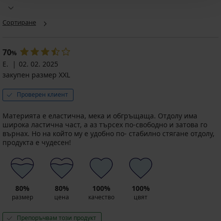
Сортиране
70
%
Е.
02. 02. 2025
закупен размер XXL
Проверен клиент
Материята е еластична, мека и обгръщаща. Отдолу има
широка ластична част, а аз търсех по-свободно и затова го
върнах. Но на който му е удобно по- стабилно стягане отдолу,
продукта е чудесен!
80%
80%
100%
100%
размер
цена
качество
цвят
Препоръчвам този продукт