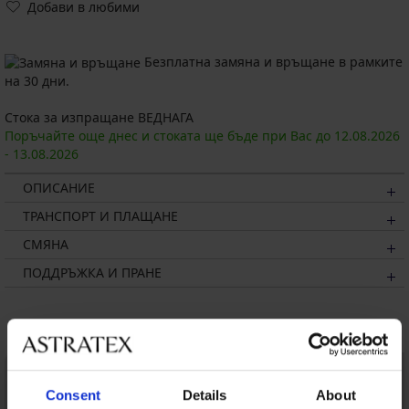
Добави в любими
Безплатна замяна и връщане в рамките
на 30 дни.
Стока за изпращане ВЕДНАГА
Поръчайте още днес и стоката ще бъде при Вас до
12.08.
2026
-
13.08.
2026
ОПИСАНИЕ
ТРАНСПОРТ И ПЛАЩАНЕ
СМЯНА
ПОДДРЪЖКА И ПРАНЕ
Може да ви хареса
LIMITED
Consent
Details
About