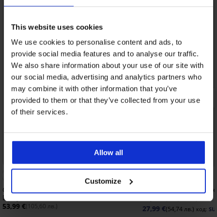
This website uses cookies
We use cookies to personalise content and ads, to
provide social media features and to analyse our traffic.
We also share information about your use of our site with
our social media, advertising and analytics partners who
may combine it with other information that you’ve
provided to them or that they’ve collected from your use
of their services.
-20% SUN20
Allow all
Разпродажба
Отстъпка -50%
Customize
Спортен цял бански костюм Reebok
Спортен цял бански 
Daisy
69,99 €
(136,89 лв.)
53,99 €
(105,60 лв.)
27,99 €
(54,74 лв.)
код:
SU