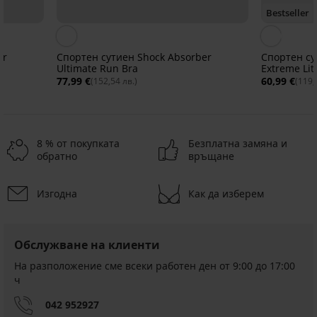
Bestseller
er
Спортен сутиен Shock Absorber
Спортен су
Ultimate Run Brа
Extreme Lit
77,99 €
60,99 €
(152,54 лв.)
(119,
8 % от покупката
Безплатна замяна и
обратно
връщане
-30%
-50%
-50%
-50%
Изгодна
Как да изберем
-20 % SUN20
-20 % SUN20
-20 % SUN20
-20 % SUN20
ED
ITED
IMITED
LIMITED
LIMITED
Обслужване на клиенти
Спортен
Спортен
Спортен
Спортен
Спортен
Спортен
цял
цял
цял
цял
цял
цял
На разположение сме всеки работен ден от 9:00 до 17:00
бански
бански
бански
бански
бански
бански
ч
костюм
костюм
костюм
костюм
костюм
костюм
Reebok
Reebok
Nesi
SURF
NEONIC
NEONIC
042 952927
Venice
Daisy
с
I
Намаление
Намаление
40,99
17,50