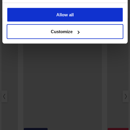
Открийте подобни артикули
Allow all
LIMITED
Customize