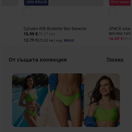
-20% BRA20
Отстъпка -
Сутиен RIB Bralette без банели
2PACK клас
висока тал
15,99 €
(31,27 лв.)
16,09 €
(31,4
12,79 €
(25,02 лв.)
код:
BRA20
От същата колекция
Покажи