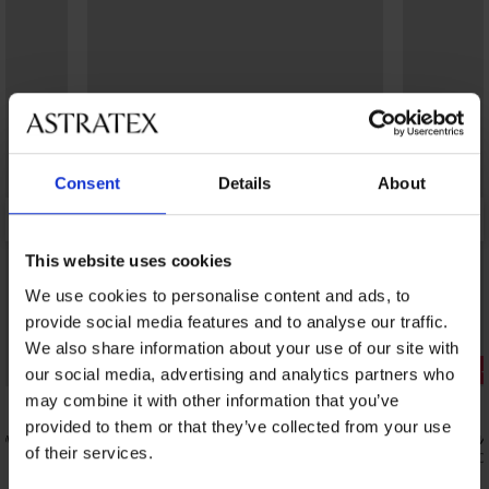
Consent
Details
About
This website uses cookies
We use cookies to personalise content and ads, to
provide social media features and to analyse our traffic.
1+1 БЕЗПЛАТНО
We also share information about your use of our site with
Разпродажба
Отстъпка 
our social media, advertising and analytics partners who
Отстъпка -50%
may combine it with other information that you’ve
5
5
provided to them or that they’ve collected from your use
low
Цял бански костюм Bao Gold
Цял бански 
of their services.
23,50 €
20,99 €
(45,96 лв.)
46,99 €
(41,0