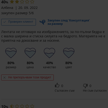
40
%
Албена
20. 09. 2022
закупен размер 5/6
Закупен след 'Консултация'
Проверен клиент
за размер
Лентата не отговаря на изображението, за по-пълни бедра е
с малка ширина и стиска силуета на бедрото. Материята не е
приятна на докосване и за носене.
80%
80%
40%
80%
размер
цена
качество
цвят
Не препоръчвам този продукт
0
0
Съгласен съм
Не съм съгласен
10
%