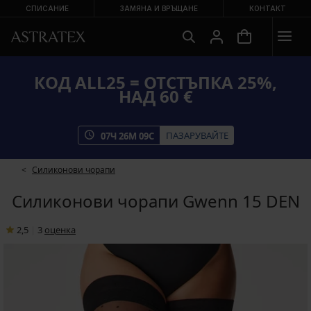
СПИСАНИЕ
ЗАМЯНА И ВРЪЩАНЕ
КОНТАКТ
КОД ALL25 = ОТСТЪПКА 25%,
НАД 60 €
ПАЗАРУВАЙТЕ
07
Ч
26
М
09
С
Силиконови чорапи
Силиконови чорапи Gwenn 15 DEN
2,5
|
3
oценка