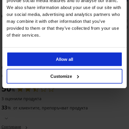
provide social media features and to analyse our traffic.
4,3
4,9
We also share information about your use of our site with
our social media, advertising and analytics partners who
глаждащ
Смаляващ сутиен Spacer 3D Gia
Смаляващ с
Minimizer
35,99 €
(70,3
may combine it with other information that you’ve
49,99 €
(97,77 лв.)
26,99 €
(52,7
provided to them or that they’ve collected from your use
37,49 €
(73,32 лв.)
код:
ALL25
of their services.
Allow all
ОЦЕНКА НА ПРОДУКТ Силиконови
чорапи Gwenn 15 DEN
Customize
50
%
3 оценили продукта
33
%
от клиентите, препоръчват продукта
Сортиране