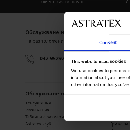
клиентския си акаунт
Ле
Обслужване на клиенти
На разположение сме всеки работен ден от 9:
Consent
042 952927
info@astrate
This website uses cookies
We use cookies to personalis
information about your use of
other information that you’ve
Обслужване на клиенти
Обща 
Консултация
Транспор
Pекламация
Общи усл
Таблици с размерите
Защита н
Astratex клуб
Грижа за 