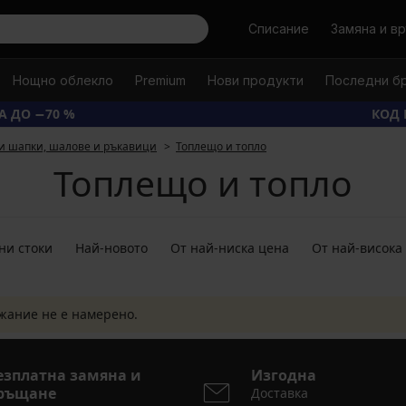
Търси
Списание
Замяна и в
Нощно облекло
Premium
Нови продукти
Последни б
А ДО −70 %
КОД 
и шапки, шалове и ръкавици
Топлещо и топло
Топлещо и топло
ни стоки
Най-новото
От най-ниска цена
От най-висока
жание не е намерено.
езплатна замяна и
Изгодна
ръщане
Доставка