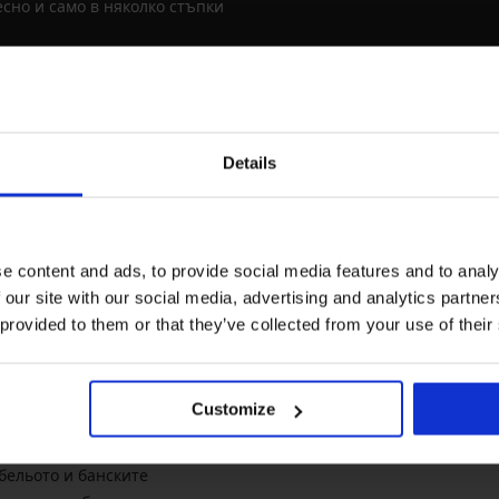
сно и само в няколко стъпки
Newsletter
00 до 17:00 ч
Искате да сте информирани 
Details
нови предложения
а
x.bg
e content and ads, to provide social media features and to analy
 our site with our social media, advertising and analytics partn
 provided to them or that they’ve collected from your use of their
информация
За фирмата
т и заплащане
За ASTRATEX
Customize
овия
Контакти
а личните данни
Продажба с комисионна
бельото и банските