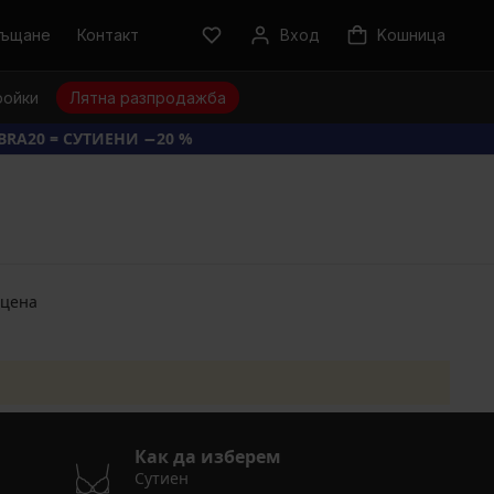
ръщане
Контакт
Вход
Kошница
ройки
Лятна разпродажба
BRA20 = СУТИЕНИ −20 %
 цена
Как да изберем
Сутиен