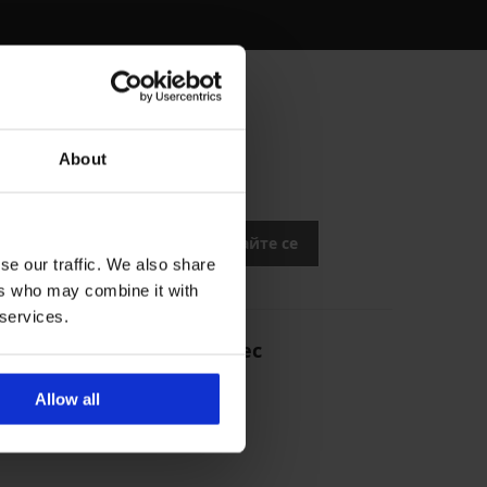
за новите продукти?
About
кция
отстъпки
Абонирайте се
se our traffic. We also share
ers who may combine it with
 services.
Надежден бизнес
Allow all