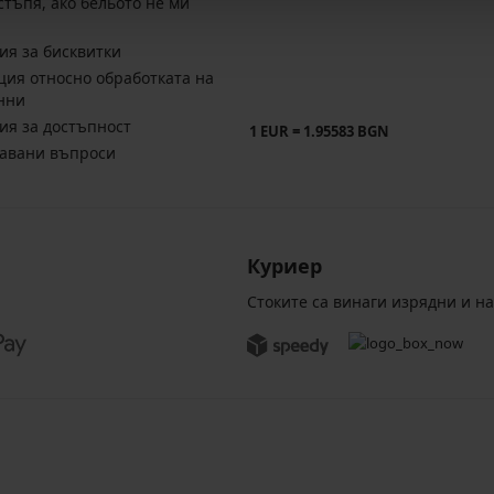
стъпя, ако бельото не ми
ия за бисквитки
ия относно обработката на
нни
ия за достъпност
1 EUR = 1.95583 BGN
давани въпроси
Куриер
Стоките са винаги изрядни и н