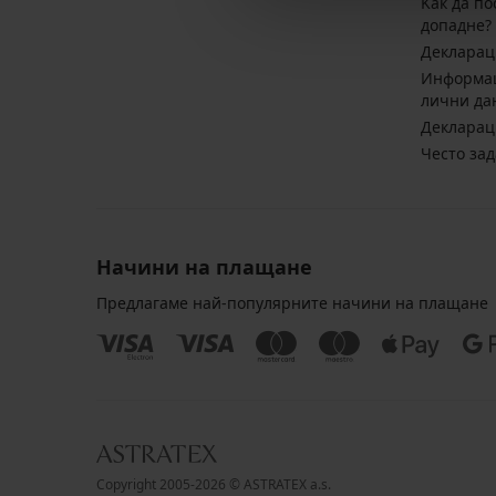
Kак да по
допадне?
Декларац
Информац
лични да
Декларац
Често за
Начини на плащане
Предлагаме най-популярните начини на плащане
Copyright 2005-2026 © ASTRATEX a.s.