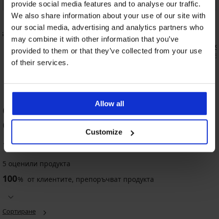
Отстъпка -21%
Bestseller
provide social media features and to analyse our traffic.
We also share information about your use of our site with
5
our social media, advertising and analytics partners who
isa
Нощница за бременни и кърмачки
may combine it with other information that you’ve
Plisa
Нощница Si
32,79 €
(64,13 лв.)
41,41 €
provided to them or that they’ve collected from your use
32,99 €
(64,5
of their services.
Allow all
ОЦЕНКА НА ПРОДУКТ
Съблазнителна нощница Flawia
Customize
-50%
Разпродажба
Разпродажба
-50%
-60%
-30%
ED
ITED
LIMITED
100
LIMITED
%
4,7
5 оценили продукта
Нощница
Съблазнителна
Сатенена
PREMIUM
100
Aruelle
нощница
нощница
%
от клиентите, препоръчват продукта
Дамска
Flossie
Obsessive
DIAMOND
Сатенена
нощница
къса
Chemise
Annabelle
нощница
DKNY
къса
BESTSELLER
Намаление
Намаление
23,20
30,79
Luisa
Sweet
Сортиране
Намаление
32,99
€
€
Satine
Нощница
Escape