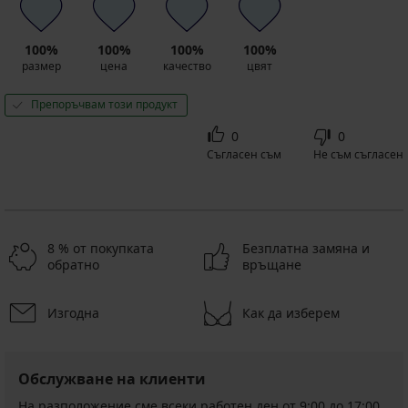
100%
100%
100%
100%
размер
цена
качество
цвят
Препоръчвам този продукт
0
0
Съгласен съм
Не съм съгласен
8 % от покупката
Безплатна замяна и
обратно
връщане
Изгодна
Как да изберем
Обслужване на клиенти
На разположение сме всеки работен ден от 9:00 до 17:00