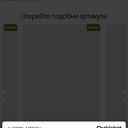
Открийте подобни артикули
LIMITED
LIMITED