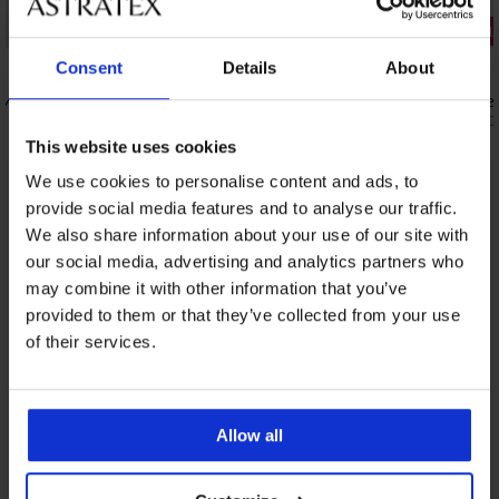
3+1 БЕЗПЛАТНО
3+1 БЕЗПЛ
Consent
Details
About
висока
Бразилски бикини Perfect Lace
Прашки Per
20,99 €
20,99 €
(41,05 лв.)
(41,0
This website uses cookies
We use cookies to personalise content and ads, to
От същата колекция
provide social media features and to analyse our traffic.
Покажи
We also share information about your use of our site with
our social media, advertising and analytics partners who
may combine it with other information that you’ve
provided to them or that they’ve collected from your use
of their services.
Allow all