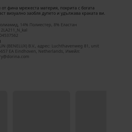
и от фина мрежеста материя, покрита с богата
аст визуално заобля дупето и удължава краката ви.
олиамид, 14% Полиестер, 8% Еластан
2LA211_N_kal
04537562
a
UN (BENELUX) B.V., aдрес: Luchthavenweg 81, unit
 5657 EA Eindhoven, Netherlands, Имейл:
ry@dorina.com