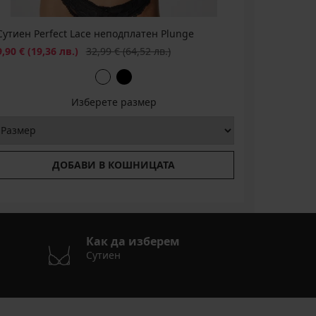
Сутиен Perfect Lace неподплатен Plunge
Намаление
Първоначална цена
9,90 €
(19,36 лв.)
32,99 €
(64,52 лв.)
Изберете размер
ДОБАВИ В КОШНИЦАТА
Как да изберем
Сутиен