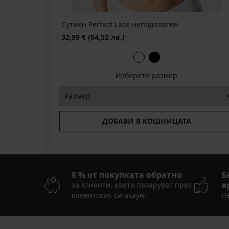
GET20
GET20
Сутиен Perfect Lace неподплатен
32,99 €
(64,52 лв.)
Изберете размер
ДОБАВИ В КОШНИЦАТА
8 % от покупката обратно
Б
в
за клиенти, които пазаруват през
клиентския си акаунт
Ле