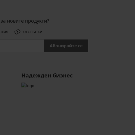
за новите продукти?
кция
отстъпки
Абонирайте се
Надежден бизнес