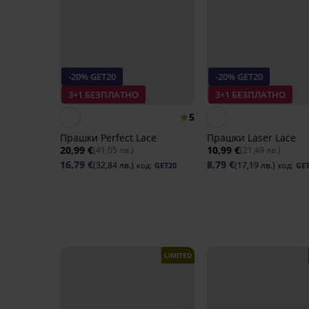
-20% GET20
-20% GET20
3+1 БЕЗПЛАТНО
3+1 БЕЗПЛАТНО
5
Прашки Perfect Lace
Прашки Laser Lace
20,99 €
10,99 €
(41,05 лв.)
(21,49 лв.)
16,79 €
8,79 €
(32,84 лв.)
(17,19 лв.)
код:
GET20
код:
GE
LIMITED