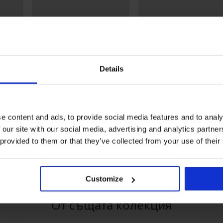
Details
-20% GET20
-20% GET20
3+1 БЕЗПЛАТНО
3+1 БЕЗПЛАТНО
e content and ads, to provide social media features and to analy
ack
Прашки Anemone
Съблазнителни прашки
 our site with our social media, advertising and analytics partn
Intensa Double
14,99 €
(29,32 лв.)
14,99 €
 provided to them or that they’ve collected from your use of their
(29,32 лв.)
11,99 €
(23,45 лв.)
код:
GET20
11,99 €
(23,45 лв.)
ET20
код:
GET20
Customize
От същата колекция