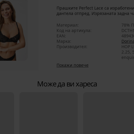
Прашките Perfect Lace са изработен
дантела отпред. Изрязаната задна ч
Материал
78% П
Код на артикула
DCTH1
EAN
48943
Марка
Dorin
Производител
HOP L
2.25,
enqui
Покажи повече
Може да ви хареса