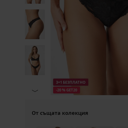
3+1 БЕЗПЛАТНО
-20 % GET20
От същата колекция