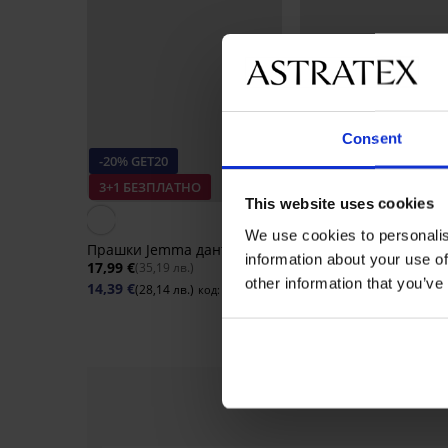
Consent
-20% GET20
-20% GET20
Разпродажба
3+1 БЕЗПЛАТНО
This website uses cookies
Отстъпка -50%
We use cookies to personalis
Прашки Jemma дантелени
Прашки DIAMOND Bl
information about your use of
Onyx
17,99 €
(35,19 лв.)
31,99 €
other information that you’ve
(62,57 лв.)
14,39 €
(28,14 лв.)
код:
GET20
12,79 €
(25,02 лв.)
код:
G