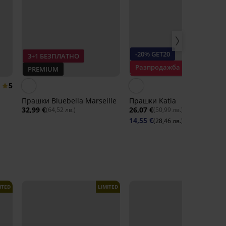
-20% GET20
3+1 БЕЗПЛАТНО
Разпродажба
PREMIUM
Отстъпка -30%
5
Прашки Bluebella Marseille
Прашки Katia
32,99 €
26,07 €
(64,52 лв.)
(50,99 лв.)
14,55 €
(28,46 лв.)
код:
GET20
ITED
LIMITED
LIMITED