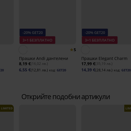
-20% GET20
-20% GET20
3+1 БЕЗПЛАТНО
3+1 БЕЗПЛАТНО
5
Прашки Andi дантелени
Прашки Elegant Charm
8,19 €
17,99 €
(16,02 лв.)
(35,19 лв.)
6,55 €
14,39 €
(12,81 лв.)
(28,14 лв.)
T20
код:
GET20
код:
GET20
Открийте подобни артикули
LIMITED
LIM