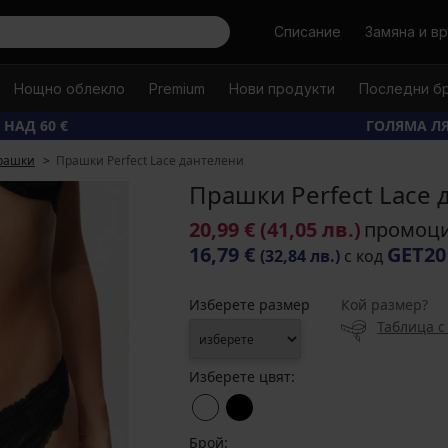
Търси
Списание
Замяна и в
Нощно облекло
Premium
Нови продукти
Последни б
 НАД 60 €
ГОЛЯМА ЛЯ
рашки
Прашки Perfect Lace дантелени
Прашки Perfect Lace 
20,99 €
(41,05 лв.)
промоц
16,79 €
GET20
(32,84 лв.)
с код
Изберете размер
Кой размер?
Таблица с
Изберете цвят:
Брой: