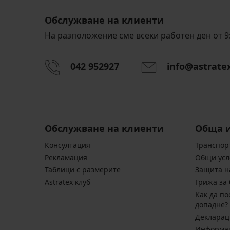
Обслужване на клиенти
На разположение сме всеки работен ден от 9:
042 952927
info@astrate
Обслужване на клиенти
Обща 
Консултация
Транспор
Pекламация
Общи усл
Таблици с размерите
Защита н
Astratex клуб
Грижа за 
Kак да по
допадне?
Декларац
Информац