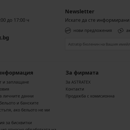
Newsletter
00 до 17:00 ч
Искате да сте информирани 
нови предложения
а
x.bg
информация
За фирмата
т и заплащане
За ASTRATEX
овия
Контакти
а личните данни
Продажба с комисионна
бельото и банските
стъпя, ако бельото не ми
ия за бисквитки
ия относно обработката на