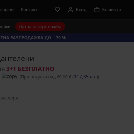
ръщане
Контакт
Вход
Kошница
ройки
Лятна разпродажба
ТНА РАЗПРОДАЖБА ДО −70 %
дантелени
ия
3+1 БЕЗПЛАТНО
(117,35 лв.)
(При покупка над 60,00 €
)
 размери