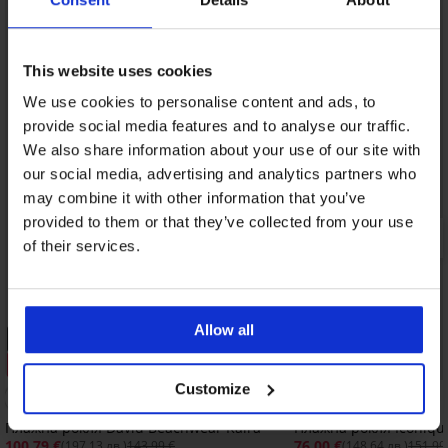
This website uses cookies
We use cookies to personalise content and ads, to
provide social media features and to analyse our traffic.
We also share information about your use of our site with
our social media, advertising and analytics partners who
may combine it with other information that you’ve
provided to them or that they’ve collected from your use
of their services.
Allow all
PREMIUM
PREMIUM
Отстъпка -30%
Отстъпка -50%
Customize
Плажна рокля David Beachwear Kaira
Плажна рокля Iconiqu
100,79 €
76,00 €
(197,13 лв.)
143,99 €
(148,64 лв.)
151,99