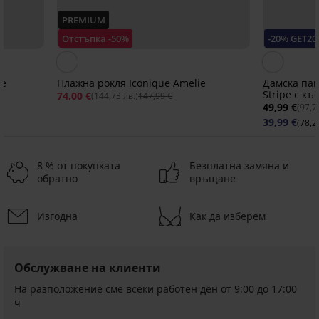
PREMIUM
Отстъпка -50%
-20% GET20
te
Плажна рокля Iconique Amelie
Дамска па
Stripe с къ
74,00 €
(144,73 лв.)
147,99 €
49,99 €
(97,7
39,99 €
(78,2
8 % от покупката
Безплатна замяна и
обратно
връщане
Разпродажба
Разпродажба
Разпродажба
-60%
-50%
-70%
-50%
Изгодна
Как да изберем
-20 % GET20
-50%
-20 % GET20
-50%
-20 % GET20
-20 % GET20
ITED
LIMITED
LIMITED
LIMITED
Обслужване на клиенти
Плажна
PREMIUM
рокля
На разположение сме всеки работен ден от 9:00 до 17:00
Плажна
PREMIUM
Плажна
Meccy
ч
риза
Плажна
Плажна
рокля
Плажна
Намаление
18,50
от