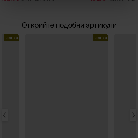
Открийте подобни артикули
LIMITED
LIMITED