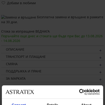
Добави в любими
Безплатна замяна и връщане в рамките
на 30 дни.
Стока за изпращане ВЕДНАГА
Поръчайте още днес и стоката ще бъде при Вас до
13.08.
2026
-
14.08.
2026
ОПИСАНИЕ
ТРАНСПОРТ И ПЛАЩАНЕ
СМЯНА
ПОДДРЪЖКА И ПРАНЕ
ЗА МАРКАТА
Може да ви хареса
LIMITED
Consent
Details
About