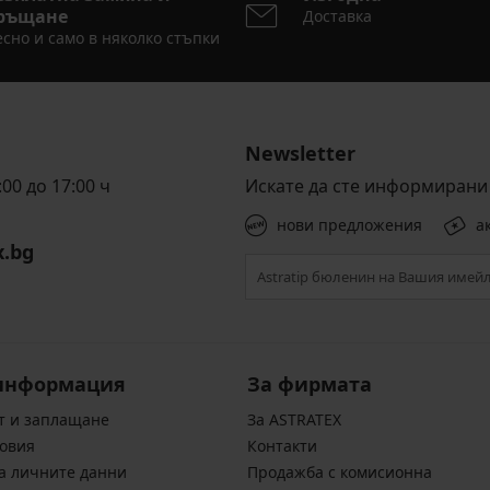
ръщане
Доставка
сно и само в няколко стъпки
Newsletter
00 до 17:00 ч
Искате да сте информирани 
нови предложения
а
x.bg
информация
За фирмата
т и заплащане
За ASTRATEX
овия
Контакти
а личните данни
Продажба с комисионна