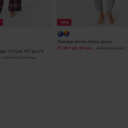
-30%
Пижама Winter Mood дълга
Намаление
31,49 €
(61,59 лв.)
Първоначална цена
44,99 €
(87,99 лв.)
ger LS FLNL SET дълга
Първоначална цена
110,99 €
(217,08 лв.)