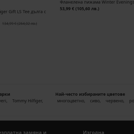
Фланелена пижама Winter Evenings
53,99 €
(105,60 лв.)
er Gift LS Tee дълга с
Първоначална цена
134,99 €
(264,02 лв.)
арки
Най-често избираните цветове
veri
Tommy Hilfiger
многоцветно
сиво
червено
р
езплатна замяна и
Изгодна