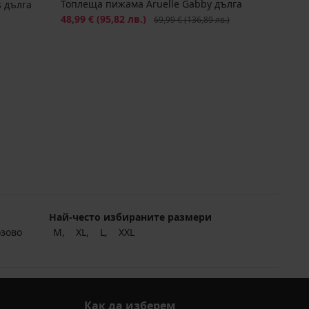
Топлеща пижама Aruelle Gabby дълга
 дълга
Намаление
48,99 €
(95,82 лв.)
Първоначална цена
69,99 €
(136,89 лв.)
Най-често избираните размери
озово
M
XL
L
XXL
Как да изберем