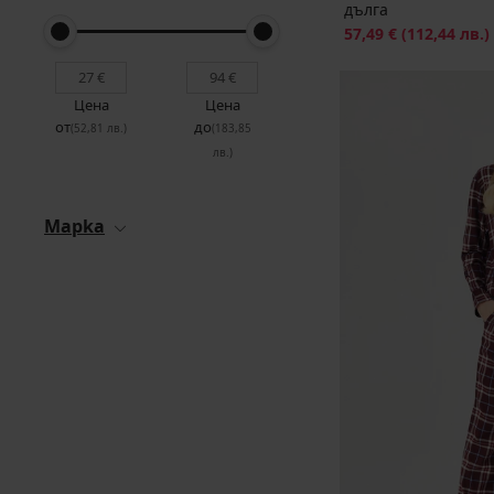
дълга
Намаление
57,49 €
(112,44 лв.)
Цена
Цена
от
до
(52,81 лв.)
(183,85
лв.)
Mapka