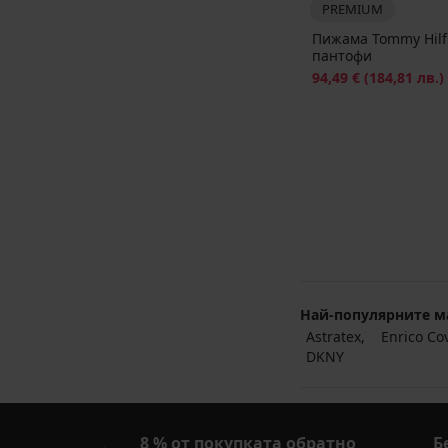
PREMIUM
Пижама Tommy Hilfig
пантофи
Намаление
94,49 €
(184,81 лв.)
Най-популярните м
Astratex
Enrico Co
DKNY
8 % от покупката обратно
Б