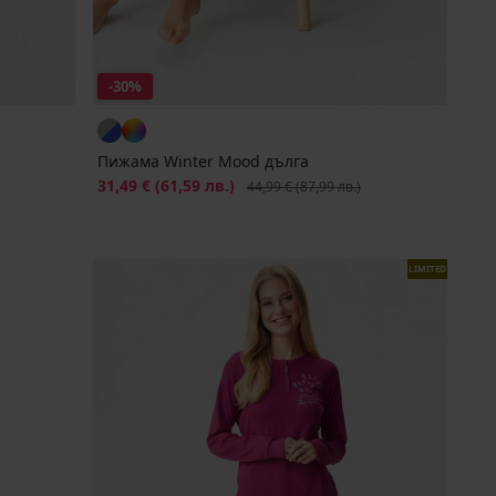
-30%
Пижама Winter Mood дълга
Намаление
31,49 €
(61,59 лв.)
Първоначална цена
44,99 €
(87,99 лв.)
LIMITED