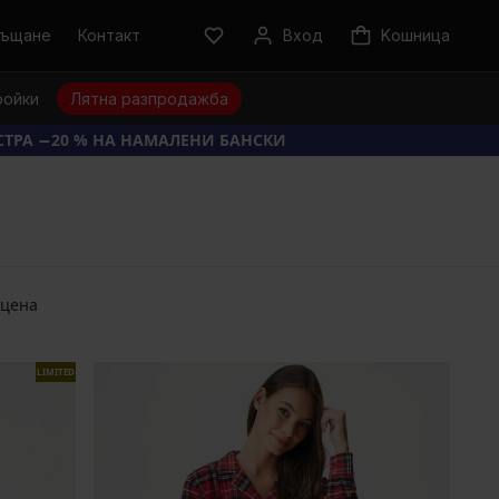
ръщане
Контакт
Вход
Kошница
ройки
Лятна разпродажба
КСТРА −20 % НА НАМАЛЕНИ БАНСКИ
 цена
LIMITED