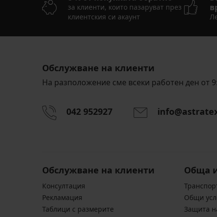
в
за клиенти, които пазаруват през
клиентския си акаунт
Ле
Обслужване на клиенти
На разположение сме всеки работен ден от 9:
042 952927
info@astrate
Обслужване на клиенти
Обща 
Консултация
Транспор
Pекламация
Общи усл
Таблици с размерите
Защита н