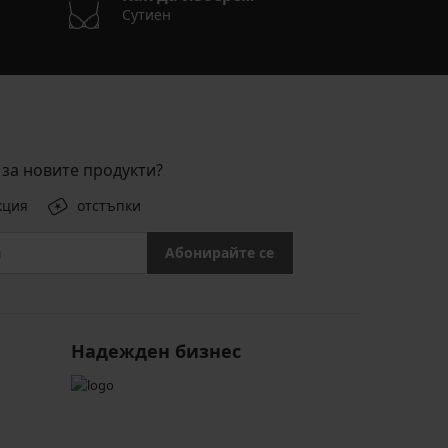
Сутиен
за новите продукти?
кция
отстъпки
Абонирайте се
Надежден бизнес