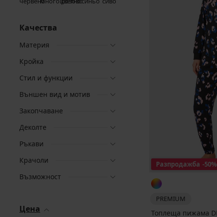
Качества
Материя
Кройка
Стил и функции
Външен вид и мотив
Закопчаване
Деколте
Ръкави
Крачоли
Разпродажба
-50%
Възможност
PREMIUM
Цена
Топлеща пижама DKN