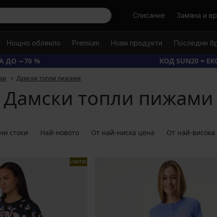
Търси
Списание
Замяна и в
Нощно облекло
Premium
Нови продукти
Последни б
А ДО −70 %
КОД SUN20 = Е
ми
Дамски топли пижами
Дамски топли пижами
ни стоки
Най-новото
От най-ниска цена
От най-висока
LIMITED