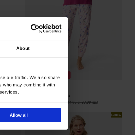
About
Разпродажба
-40%
se our traffic. We also share
ers who may combine it with
 services.
Пижама Skiing дълга
Намаление
26,99 €
(52,79 лв.)
Първоначална цена
44,99 €
(87,99 лв.)
Allow all
LIMITED