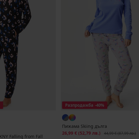
Разпродажба
-40%
Пижама Skiing дълга
Намаление
26,99 €
(52,79 лв.)
Първоначална цена
44,99 €
(87,99 лв.)
Y Falling from Fall