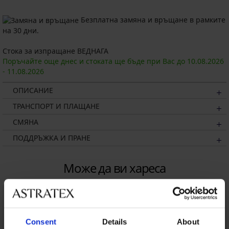
Безплатна замяна и връщане в рамките
на 30 дни.
Стока за изпращане ВЕДНАГА
Поръчайте още днес и стоката ще бъде при Вас до
10.08.
2026
-
11.08.
2026
ОПИСАНИЕ
ТРАНСПОРТ И ПЛАЩАНЕ
СМЯНА
ПОДДРЪЖКА И ПРАНЕ
Може да ви хареса
LIMITED
Consent
Details
About