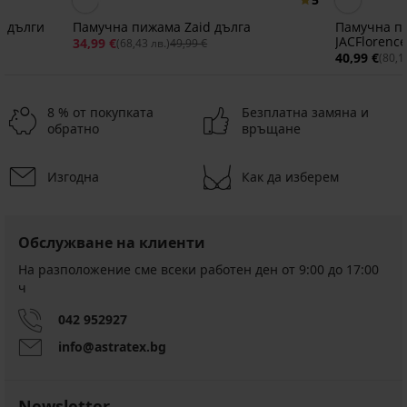
с дълги
Памучна пижама Zaid дълга
Памучна п
JACFlorenc
34,99 €
(68,43 лв.)
49,99 €
40,99 €
(80,1
8 % от покупката
Безплатна замяна и
обратно
връщане
Изгодна
Как да изберем
Разпродажба
Разпродажба
Разпродажба
-30%
-30%
-30%
-30%
-40%
ED
ITED
IMITED
LIMITED
LIMITED
Обслужване на клиенти
На разположение сме всеки работен ден от 9:00 до 17:00
Памучна
Памучна
Памучна
Памучна
Мъжка
ч
пижама
пижама
пижама
пижама
памучна
Estrada
Ogden
Steele
Ethan
пижама
дълга
дълга
къса
дълга
Alex
042 952927
с
Намаление
Намаление
Намаление
Намаление
34,99
34,99
19,79
37,79
info@astratex.bg
дълги
€
€
€
€
крачоли
(68,43
(68,43
(38,71
(73,91
Намаление
37,79
лв.)
лв.)
лв.)
лв.)
€
Newsletter