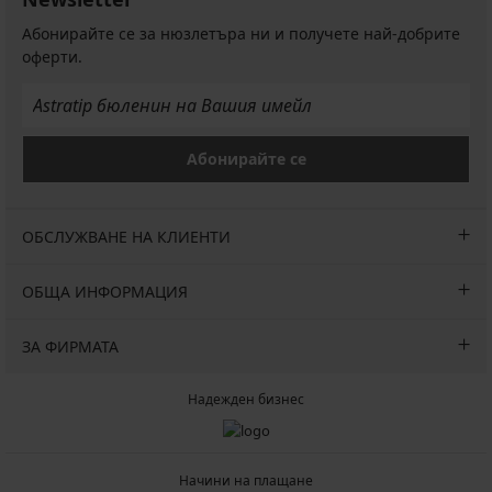
Първоначална цена
Първоначална цена
Първоначална цена
Първоначална цена
49,99
49,99
32,99
53,99
(73,91
€
€
€
€
Абонирайте се за нюзлетъра ни и получете най-добрите
лв.)
(97,77
(97,77
(64,52
(105,60
оферти.
Първоначална цена
53,99
лв.)
лв.)
лв.)
лв.)
€
(105,60
лв.)
Абонирайте се
ОБСЛУЖВАНЕ НА КЛИЕНТИ
ОБЩА ИНФОРМАЦИЯ
ЗА ФИРМАТА
Надежден бизнес
Начини на плащане