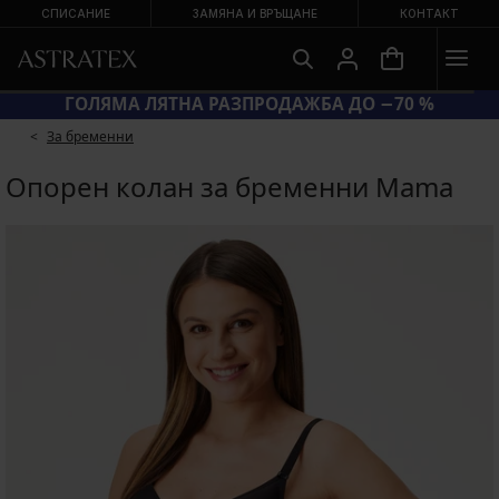
СПИСАНИЕ
ЗАМЯНА И ВРЪЩАНЕ
КОНТАКТ
= ЕКСТРА −20 % НА НАМАЛЕНИ БАНСКИ
ГОЛЯМ
За бременни
Опорен колан за бременни Mama