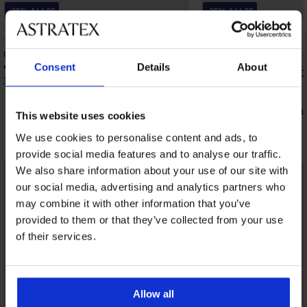
-25% ALL25
-25% ALL25
4,3
Сутиен Violeta подплатен изглаждащ
40,99 €
(80,17 лв.)
Consent
Details
About
Сутиен Maia 4D Soft C
30,74 €
(60,12 лв.)
код:
ALL25
подплатен
40,99 €
(80,17 лв.)
30,74 €
(60,12 лв.)
код:
AL
This website uses cookies
Открийте подобни артикули
We use cookies to personalise content and ads, to
provide social media features and to analyse our traffic.
We also share information about your use of our site with
our social media, advertising and analytics partners who
may combine it with other information that you’ve
provided to them or that they’ve collected from your use
of their services.
Allow all