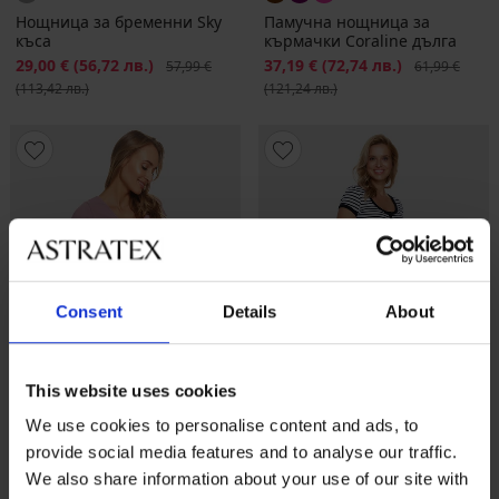
Нощница за бременни Sky
Памучна нощница за
къса
кърмачки Coraline дълга
Намаление
29,00 €
(56,72 лв.)
Първоначална цена
Намаление
37,19 €
(72,74 лв.)
Първоначалн
57,99 €
61,99 €
(113,42 лв.)
(121,24 лв.)
Consent
Details
About
This website uses cookies
We use cookies to personalise content and ads, to
Разпродажба
-50%
provide social media features and to analyse our traffic.
We also share information about your use of our site with