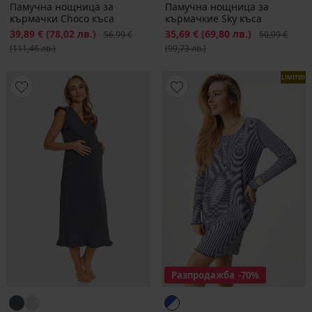
Памучна нощница за
Памучна нощница за
кърмачки Choco къса
кърмачкиe Sky къса
Намаление
39,89 €
(78,02 лв.)
Първоначална цена
Намаление
35,69 €
(69,80 лв.)
Първоначалн
56,99 €
50,99 €
(111,46 лв.)
(99,73 лв.)
LIMITED
Разпродажба
-70%