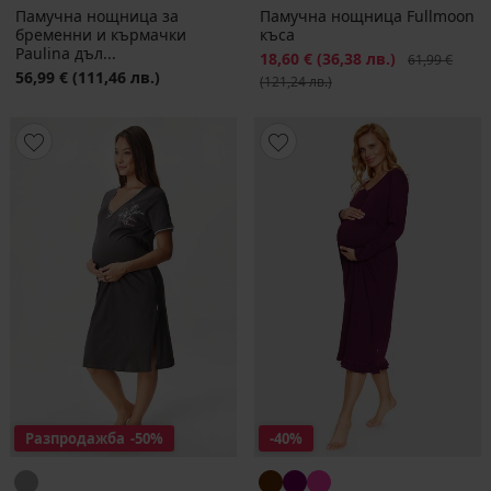
Памучна нощница за
Памучна нощница Fullmoon
бременни и кърмачки
къса
Paulina дъл...
Намаление
18,60 €
(36,38 лв.)
Първоначалн
61,99 €
56,99 €
(111,46 лв.)
(121,24 лв.)
Разпродажба
-50%
-40%