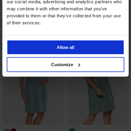
our social media, advertising and analytics partners who
Памучна нощница за
Нощница за кърмачки
may combine it with other information that you’ve
кърмачки Eileen къса
Nalani
provided to them or that they’ve collected from your use
57,99 €
(113,42 лв.)
Намаление
31,00 €
(60,63 лв.)
Първоначалн
61,99 €
of their services.
(121,24 лв.)
Allow all
Customize