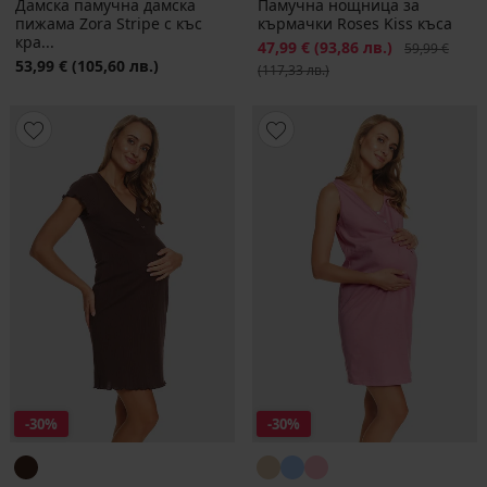
Дамска памучна дамска
Памучна нощница за
пижама Zora Stripe с къс
кърмачки Roses Kiss къса
кра...
Намаление
47,99 €
(93,86 лв.)
Първоначалн
59,99 €
53,99 €
(105,60 лв.)
(117,33 лв.)
-30%
-30%