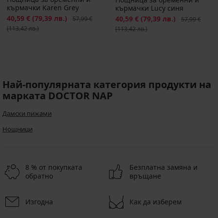
кърмачки Karen Grey
кърмачки Lucy синя
Намаление
40,59 €
(79,39 лв.)
Първоначална цена
Намаление
40,59 €
(79,39 лв.)
Първоначалн
57,99 €
57,99 €
(113,42 лв.)
(113,42 лв.)
Най-популярната категория продукти на
марката DOCTOR NAP
Дамски пижами
Hощници
8 % от покупката
Безплатна замяна и
обратно
връщане
Изгодна
Как да изберем