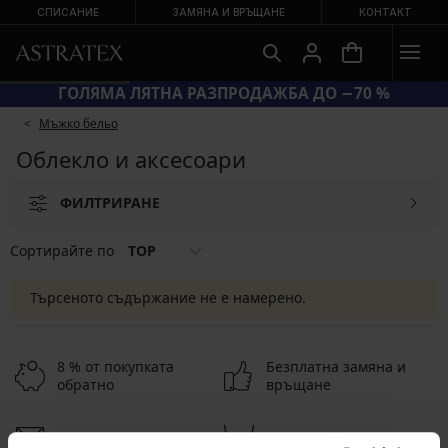
СПИСАНИЕ
ЗАМЯНА И ВРЪЩАНЕ
КОНТАКТ
ГОЛЯМА ЛЯТНА РАЗПРОДАЖБА ДО −70 %
Мъжко бельо
Облекло и аксесоари
ФИЛТРИРАНЕ
Сортирайте по
TOP
Търсеното съдържание не е намерено.
8 % от покупката
Безплатна замяна и
обратно
връщане
Изгодна
Как да изберем