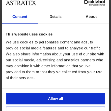
Обслужване на клиенти
Consent
Details
About
На разположение сме всеки работен ден от 9:00 до 17:00
ч
This website uses cookies
042 952927
We use cookies to personalise content and ads, to
info@astratex.bg
provide social media features and to analyse our traffic.
We also share information about your use of our site with
Newsletter
our social media, advertising and analytics partners who
may combine it with other information that you’ve
Абонирайте се за нюзлетъра ни и получете най-
provided to them or that they’ve collected from your use
добрите оферти.
of their services.
Абонирайте се
Allow all