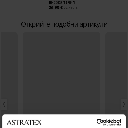
висока талия
26,99 €
(52,79 лв.)
Открийте подобни артикули