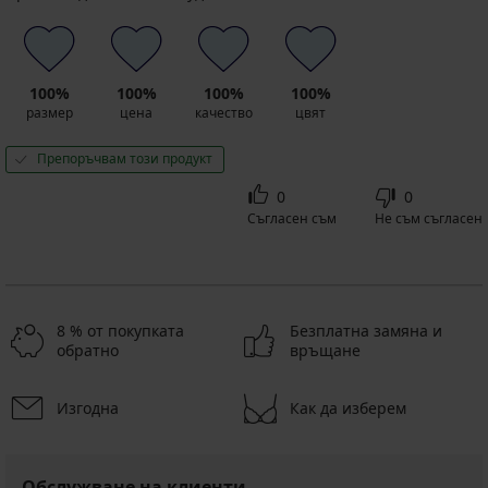
100%
100%
100%
100%
размер
цена
качество
цвят
Препоръчвам този продукт
0
0
Съгласен съм
Не съм съгласен
8 % от покупката
Безплатна замяна и
обратно
връщане
Изгодна
Как да изберем
Обслужване на клиенти