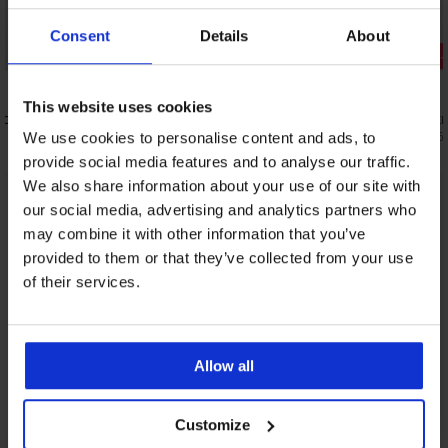
Consent
Details
About
3+1 БЕЗПЛАТНО
Отстъпка 
5
This website uses cookies
исока
Класически бикини Super Soft с модал
Класическ
7,79 €
7,19 €
(15,24 лв.)
(14,06 
We use cookies to personalise content and ads, to
provide social media features and to analyse our traffic.
We also share information about your use of our site with
our social media, advertising and analytics partners who
От същата колекция
Покажи
may combine it with other information that you’ve
provided to them or that they’ve collected from your use
of their services.
Allow all
Customize