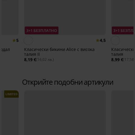
3+1 БЕЗПЛАТНО
3+1 БЕЗПЛ
5
4,5
модал
Класически бикини Alice с висока
Класически
талия II
талия
8,19 €
8,99 €
(16,02 лв.)
(17,58 
Открийте подобни артикули
LIMITED