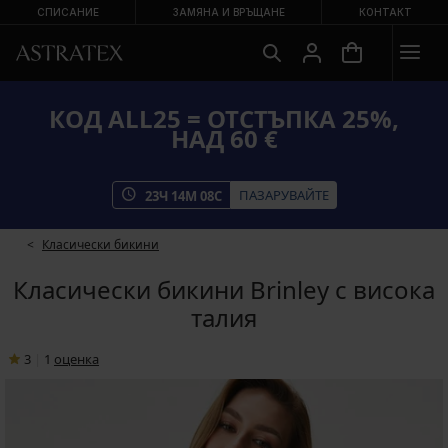
СПИСАНИЕ
ЗАМЯНА И ВРЪЩАНЕ
КОНТАКТ
КОД ALL25 = ОТСТЪПКА 25%,
НАД 60 €
ПАЗАРУВАЙТЕ
23
Ч
14
М
08
С
Класически бикини
Класически бикини Brinley с висока
талия
3
|
1
oценка