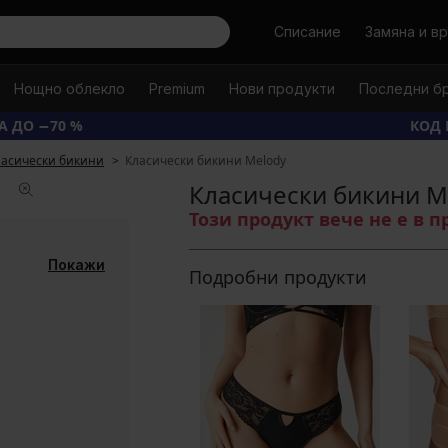
Търси
Списание
Замяна и в
Нощно облекло
Premium
Нови продукти
Последни б
А ДО −70 %
КОД 
ласически бикини
Класически бикини Melody
Класически бикини M
Този продукт вече не е в 
Покажи
Подробни продукти