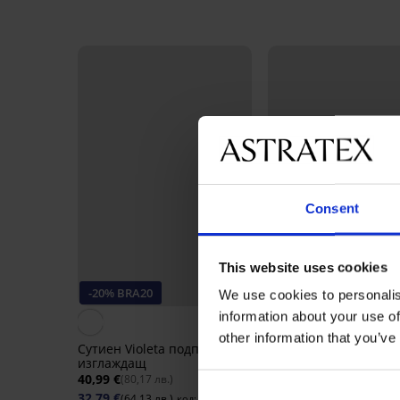
Consent
This website uses cookies
-20% BRA20
Bestseller
We use cookies to personalis
information about your use of
4,3
other information that you’ve
Сутиен Violeta подплатен
Сутиен Spacer Delica
изглаждащ
Flower
40,99 €
40,99 €
(80,17 лв.)
(80,17 лв.)
32,79 €
(64,13 лв.)
код:
BRA20