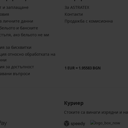
т и заплащане
За ASTRATEX
овия
Контакти
а личните данни
Продажба с комисионна
бельото и банските
стъпя, ако бельото не ми
ия за бисквитки
ия относно обработката на
нни
ия за достъпност
1 EUR = 1.95583 BGN
давани въпроси
Куриер
Стоките са винаги изрядни и н