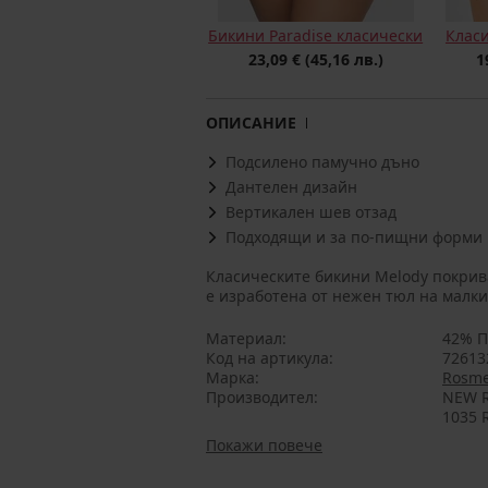
Бикини Paradise класически
Клас
23,09 €
(45,16 лв.)
1
ОПИСАНИЕ
Подсилено памучно дъно
Дантелен дизайн
Вертикален шев отзад
Подходящи и за по-пищни форми
Класическите бикини Melody покрива
е изработена от нежен тюл на малки
Материал
42% П
Код на артикула
72613
Марка
Rosm
Производител
NEW R
1035 
Покажи повече