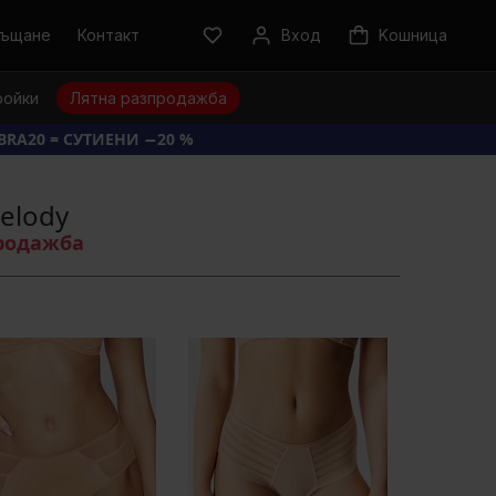
ръщане
Контакт
Вход
Kошница
ройки
Лятна разпродажба
BRA20 = СУТИЕНИ −20 %
elody
продажба