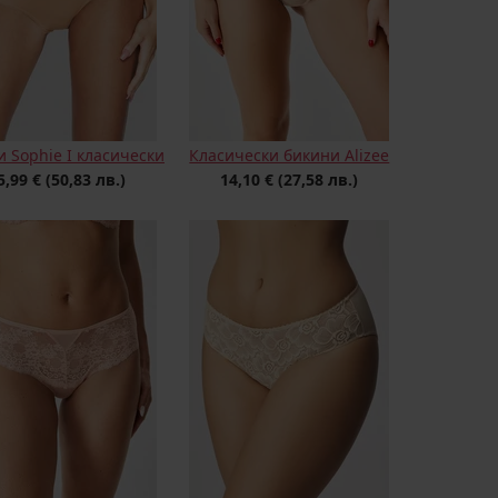
 Sophie I класически
Класически бикини Alizeе
5,99 €
(50,83 лв.)
14,10 €
(27,58 лв.)