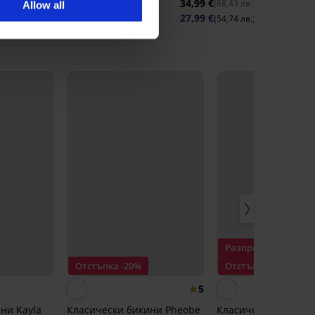
34,99 €
(68,43 лв.)
Allow all
27,99 €
(54,74 лв.)
код:
BRA20
Разпродажба
Отстъпка -20%
Отстъпка -50%
5
ни Kayla
Класически бикини Pheobe
Класически бикини 