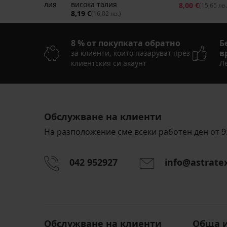
 по-висока талия
висока талия
8,00 €
(15,65 лв.
20,99 €
8,19 €
 лв.)
(16,02 лв.)
8 % от покупката обратно
Б
в
за клиенти, които пазаруват през
клиентския си акаунт
Ле
Обслужване на клиенти
На разположение сме всеки работен ден от 9:
042 952927
info@astrate
Обслужване на клиенти
Обща 