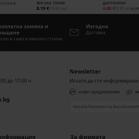
висока талия
дантелени
15,99 €
)
8,19 €
4,80 €
6,3
(16,02 лв.)
(9,39 лв.)
езплатна замяна и
Изгодна
ръщане
Доставка
сно и само в няколко стъпки
Newsletter
00 до 17:00 ч
Искате да сте информирани 
нови предложения
а
x.bg
информация
За фирмата