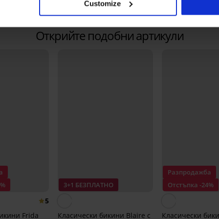
49,99 €
(97,77 лв.)
Customize
Открийте подобни артикули
а
Разпродажба
0%
3+1 БЕЗПЛАТНО
Отстъпка -24%
5
икини Frida
Класически бикини Blaire с
Класически бики