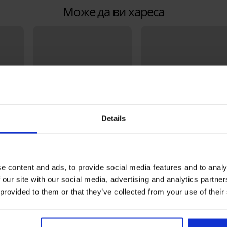
Може да ви хареса
Details
Bestseller
Bestseller
e content and ads, to provide social media features and to analy
 our site with our social media, advertising and analytics partn
4,7
5
 provided to them or that they’ve collected from your use of their
te
Сутиен DIVA by IVA
неподплатен
Сутиен Spacer 3D Lady
40,99 €
(80,17 лв.)
Grace New