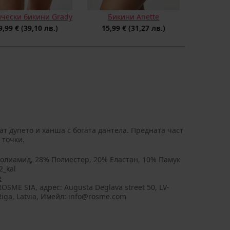
ически бикини Grady
Бикини Anette
9,99 €
(39,10 лв.)
15,99 €
(31,27 лв.)
т дупето и ханша с богата дантела. Предната част
 точки.
олиамид, 28% Полиестер, 20% Еластан, 10% Памук
2_kal
e
OSME SIA, aдрес: Augusta Deglava street 50, LV-
Riga, Latvia, Имейл: info@rosme.com