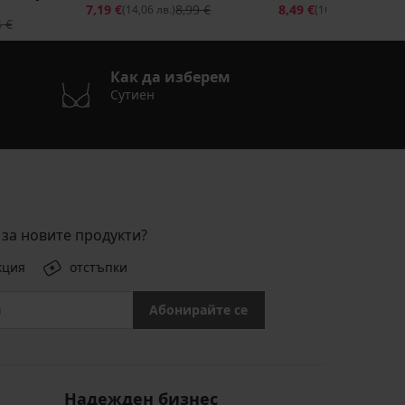
7,19 €
8,99 €
8,49 €
16,99 
(14,06 лв.)
(16,60 лв.)
4 €
Как да изберем
Сутиен
за новите продукти?
кция
отстъпки
Абонирайте се
Надежден бизнес