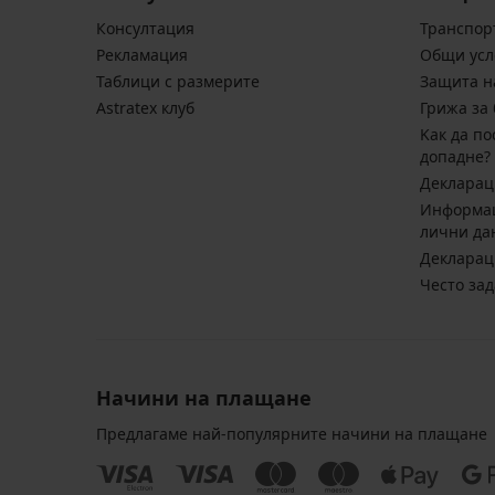
Консултация
Транспор
Pекламация
Общи усл
Таблици с размерите
Защита н
Astratex клуб
Грижа за 
Kак да по
допадне?
Декларац
Информац
лични да
Декларац
Често за
Начини на плащане
Предлагаме най-популярните начини на плащане