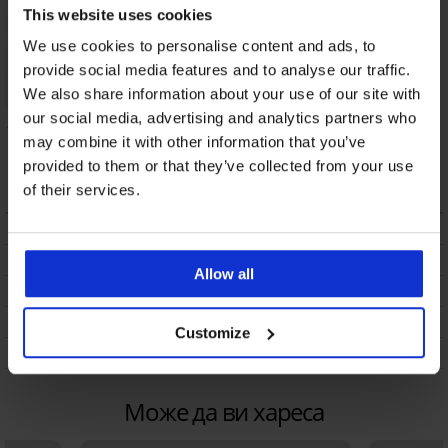
Triumph Ladyform с
This website uses cookies
висока талия
32,99 €
(64,52 лв.)
We use cookies to personalise content and ads, to
provide social media features and to analyse our traffic.
We also share information about your use of our site with
our social media, advertising and analytics partners who
Класически бикини
Класически бикини
Christina с висока
Alexandra с висока
may combine it with other information that you’ve
талия
талия
provided to them or that they’ve collected from your use
7,80 €
(15,26 лв.)
7,50 €
(14,67 лв.)
of their services.
ОПИСАНИЕ
ТРАНСПОРТ И ПЛАЩАНЕ
Allow all
СМЯНА
ПОДДРЪЖКА И ПРАНЕ
Customize
ЗА МАРКАТА
Може да ви хареса