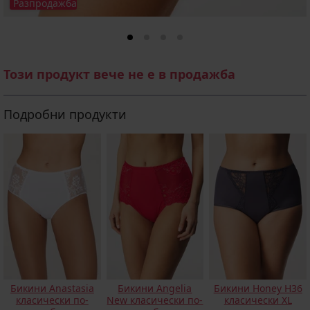
Разпродажба
Този продукт вече не е в продажба
Подробни продукти
Бикини Anastasia
Бикини Angelia
Бикини Honey H36
класически по-
New класически по-
класически XL