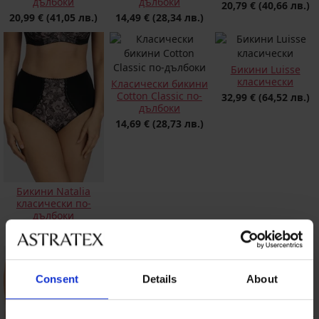
дълбоки
дълбоки
20,79 €
(40,66 лв.)
20,99 €
(41,05 лв.)
14,49 €
(28,34 лв.)
Бикини Luisse
класически
Класически бикини
Cotton Classic по-
32,99 €
(64,52 лв.)
дълбоки
14,69 €
(28,73 лв.)
Бикини Natalia
класически по-
дълбоки
22,99 €
(44,96 лв.)
Consent
Details
About
Класически бикини