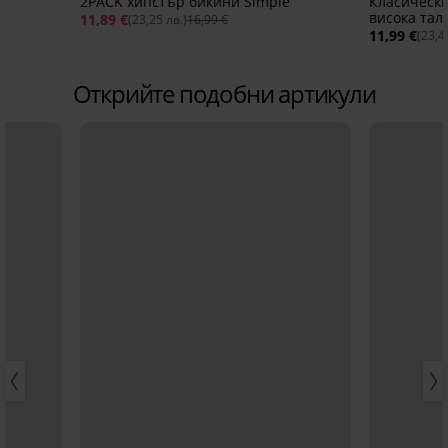
2PACK хипстър бикини Simple
Класически
висока тал
11,89 €
(23,25 лв.)
16,99 €
11,99 €
(23,4
Открийте подобни артикули