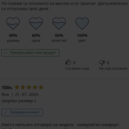
По-големи са отколкото си мислех и се свличат. Допълнително
се отпуснаха през деня
40%
60%
60%
100%
размер
цена
качество
цвят
Препоръчвам този продукт
0
0
Съгласен съм
Не съм съгласен
100
%
Яна
21. 07. 2024
закупен размер L
Проверен клиент
Името напълно отговаря на модела - невероятен комфорт.