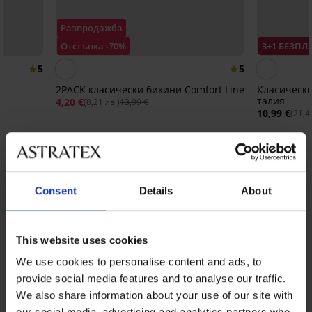
Разпродажба
Отстъпка -70%
3+1 БЕЗПЛ
5
5
2PACK класически бикини Comfort Line
Класически
талия
4,20 €
(8,21 лв.)
13,99 €
10,99 €
(21,4
От същата колекция
Покажи
Consent
Details
About
This website uses cookies
We use cookies to personalise content and ads, to
provide social media features and to analyse our traffic.
We also share information about your use of our site with
our social media, advertising and analytics partners who