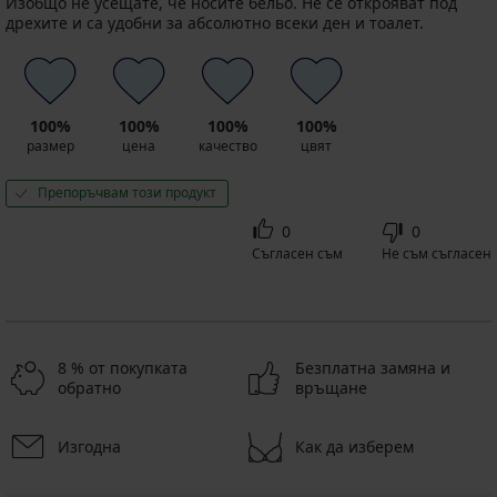
Изобщо не усещате, че носите бельо. Не се открояват под
дрехите и са удобни за абсолютно всеки ден и тоалет.
100%
100%
100%
100%
размер
цена
качество
цвят
Препоръчвам този продукт
0
0
Съгласен съм
Не съм съгласен
8 % от покупката
Безплатна замяна и
обратно
връщане
Изгодна
Как да изберем