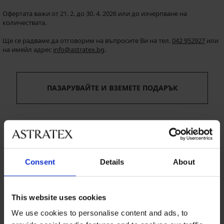
Офертата важи от 21. 2. до 30. 4. 2026 или до изчерпване на
количествата.
Ще се радваме да отговорим на въпросите Ви на тел.
042 952927
или
на имейл адрес
info@astratex.bg
.
ПАЗАРУВАЙТЕ И ВЗЕМЕТЕ ПОДАРЪК
Consent
Details
About
8 % от покупката
Безплатна замяна и
обратно
връщане
This website uses cookies
Изгодна
Как да изберем
We use cookies to personalise content and ads, to