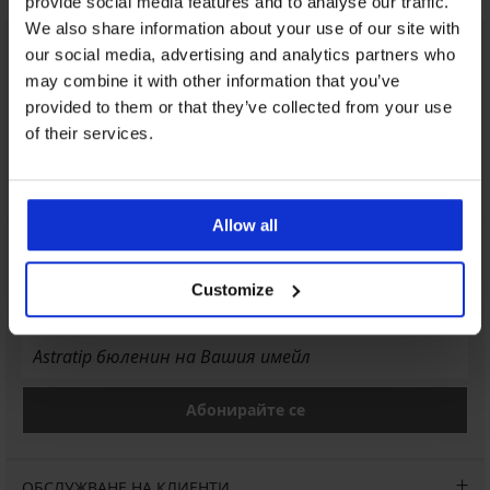
provide social media features and to analyse our traffic.
We also share information about your use of our site with
Обслужване на клиенти
our social media, advertising and analytics partners who
may combine it with other information that you’ve
На разположение сме всеки работен ден от 9:00 до 17:00
ч
provided to them or that they’ve collected from your use
of their services.
042 952927
info@astratex.bg
Allow all
Newsletter
Абонирайте се за нюзлетъра ни и получете най-добрите
Customize
оферти.
Абонирайте се
ОБСЛУЖВАНЕ НА КЛИЕНТИ