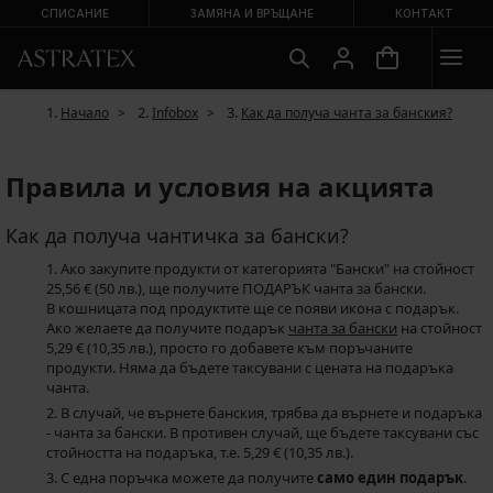
СПИСАНИЕ
ЗАМЯНА И ВРЪЩАНЕ
КОНТАКТ
Начало
Infobox
Как да получа чанта за банския?
Правила и условия на акцията
Как да получа чантичка за бански?
Ако закупите продукти от категорията "Бански" на стойност
25,56 € (50 лв.), ще получите ПОДАРЪК чанта за бански.
В кошницата под продуктите ще се появи икона с подарък.
Ако желаете да получите подарък
чанта за бански
на стойност
5,29 € (10,35 лв.), просто го добавете към поръчаните
продукти. Няма да бъдете таксувани с цената на подаръка
чанта.
В случай, че върнете банския, трябва да върнете и подаръка
- чанта за бански. В противен случай, ще бъдете таксувани със
стойността на подаръка, т.е. 5,29 € (10,35 лв.).
С една поръчка можете да получите
само един подарък
.