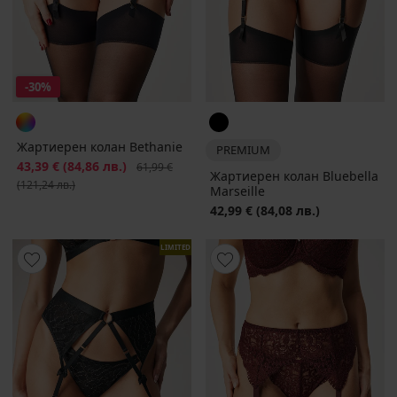
-30%
Жартиерен колан Bethanie
PREMIUM
Намаление
43,39 €
(84,86 лв.)
Първоначална цена
61,99 €
Жартиерен колан Bluebella
(121,24 лв.)
Marseille
42,99 €
(84,08 лв.)
LIMITED