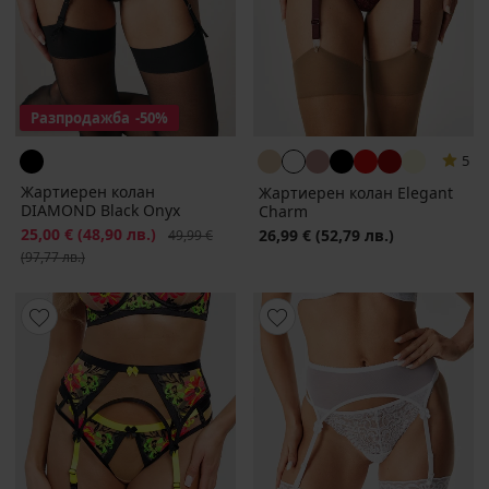
Разпродажба
-50%
5
Жартиерен колан
Жартиерен колан Elegant
DIAMOND Black Onyx
Charm
Намаление
25,00 €
(48,90 лв.)
Първоначална цена
26,99 €
(52,79 лв.)
49,99 €
(97,77 лв.)