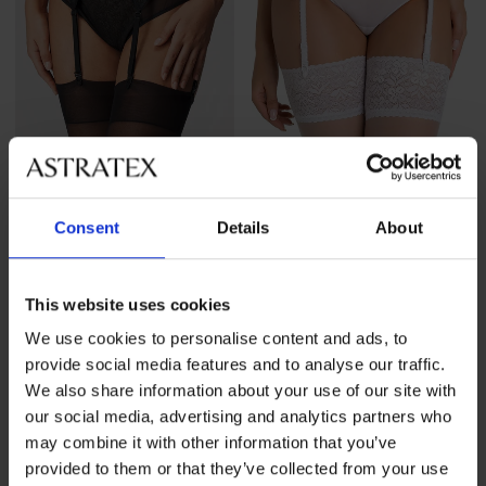
-31%
Разпродажба
-40%
Consent
Details
About
Колан за жартиери Tulip
Жартиерен колан Sarah
Намаление
25,89 €
(50,64 лв.)
Първоначална цена
Намаление
13,79 €
(26,97 лв.)
Първоначалн
37,32 €
23,00 €
(72,99 лв.)
(44,98 лв.)
This website uses cookies
We use cookies to personalise content and ads, to
provide social media features and to analyse our traffic.
We also share information about your use of our site with
our social media, advertising and analytics partners who
may combine it with other information that you’ve
provided to them or that they’ve collected from your use