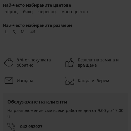
Най-често избираните цветове
черно
бяло
червено
многоцветно
Най-често избираните размери
L
S
M
46
8 % от покупката
Безплатна замяна и
обратно
връщане
Изгодна
Как да изберем
Обслужване на клиенти
На разположение сме всеки работен ден от 9:00 до 17:00
ч
042 952927