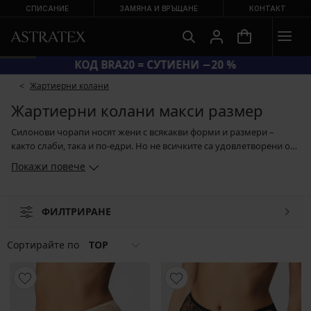
СПИСАНИЕ
ЗАМЯНА И ВРЪЩАНЕ
КОНТАКТ
КОД BRA20 = СУТИЕНИ −20 %
Жартиерни колани
Жартиерни колани макси размер
Силонови чорапи носят жени с всякакви форми и размери –
както слаби, така и по-едри. Но не всичките са удовлетворени от
силиконовите чорапи. Ако сте с по-пищни форми, пробвайте да
Покажи повече
замените силиконовите чорапи с класически чорапи и
жартиерен колан. Освен че тази комбинация е много удобна за
всекидневно носене, изглежда много женствено и
ФИЛТРИРАНЕ
привлекателно. Ако сте сред жените, на които коремчето е
проблемна зона, изберете жартиерен колан с по-дълбока
кройка, който ще Ви втали оптически и ще Ви придаде
Сортирайте по
TOP
самочувствие.