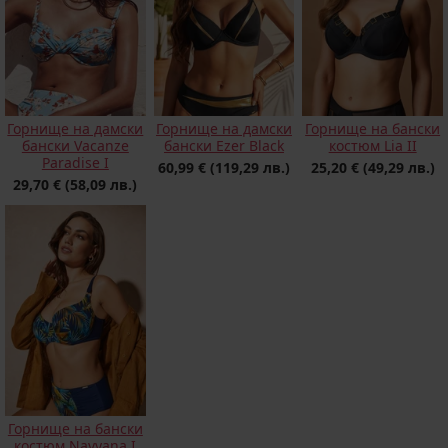
Горнище на дамски
Горнище на дамски
Горнище на бански
бански Vacanze
бански Ezer Black
костюм Lia II
Paradise I
60,99 €
(119,29 лв.)
25,20 €
(49,29 лв.)
29,70 €
(58,09 лв.)
Горнище на бански
костюм Navyana I