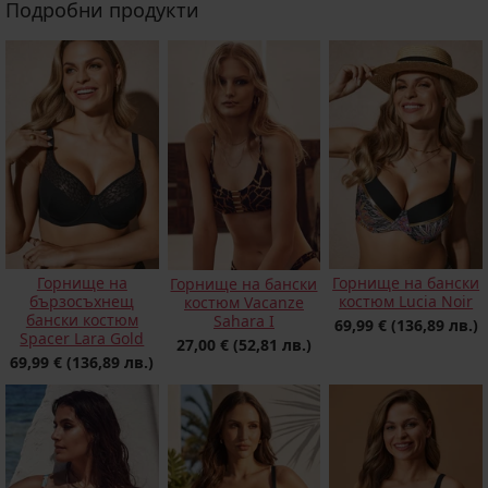
Подробни продукти
Горнище на
Горнище на бански
Горнище на бански
бързосъхнещ
костюм Lucia Noir
костюм Vacanze
бански костюм
Sahara I
69,99 €
(136,89 лв.)
Spacer Lara Gold
27,00 €
(52,81 лв.)
69,99 €
(136,89 лв.)