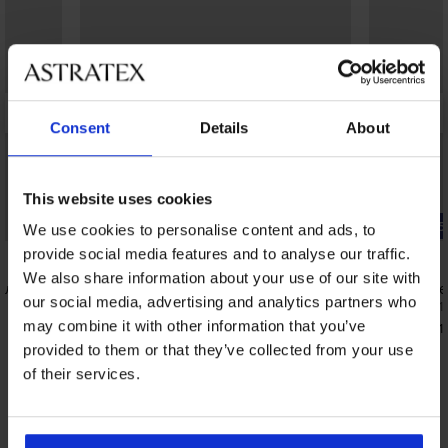
Consent
Details
About
This website uses cookies
Bestseller
-25% ALL25
We use cookies to personalise content and ads, to
provide social media features and to analyse our traffic.
4,4
5
We also share information about your use of our site with
нели
Сутиен The
our social media, advertising and analytics partners who
40,99 €
(80,1
Сутиен Spacer 3D Lady Grace New
may combine it with other information that you’ve
30,74 €
(60,1
49,99 €
(97,77 лв.)
provided to them or that they’ve collected from your use
of their services.
Открийте подобни артикули