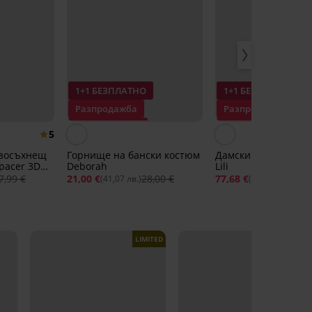
1+1 БЕЗПЛАТНО
1+1 БЕЗПЛАТНО
Разпродажба
Разпродажба
Отстъпка -25%
Отстъпка -30%
5
рзосъхнещ
Горнище на бански костюм
Дамски бански от д
pacer 3D
Deborah
Lili
7,99 €
21,00 €
28,00 €
77,68 €
110
(41,07 лв.)
(151,93 лв.)
LIMITED