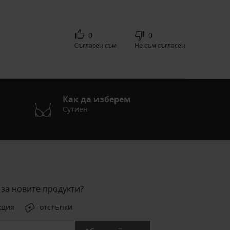
0
0
Съгласен съм
Не съм съгласен
Как да изберем
Сутиен
за новите продукти?
кция
отстъпки