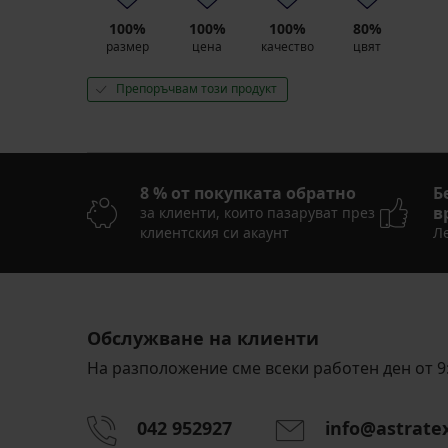
100%
100%
100%
80%
размер
цена
качество
цвят
Препоръчвам този продукт
8 % от покупката обратно
Б
в
за клиенти, които пазаруват през
клиентския си акаунт
Ле
Обслужване на клиенти
На разположение сме всеки работен ден от 9:
042 952927
info@astrate