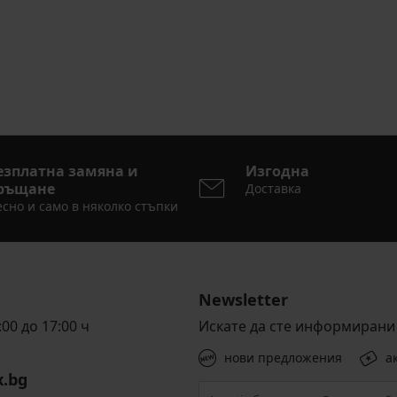
езплатна замяна и
Изгодна
ръщане
Доставка
сно и само в няколко стъпки
Newsletter
00 до 17:00 ч
Искате да сте информирани 
нови предложения
а
x.bg