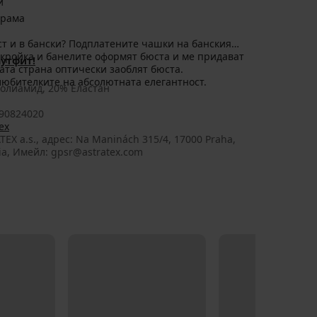
и
арама
т и в бански? Подплатените чашки на банския
 кройка и банелите оформят бюста и ме придават
утфит!
ата страна оптически заоблят бюста.
юбителките на абсолютната елегантност.
олиамид, 20% Еластан
90824020
ex
TEX a.s., aдрес: Na Maninách 315/4, 17000 Praha,
ia, Имейл: gpsr@astratex.com