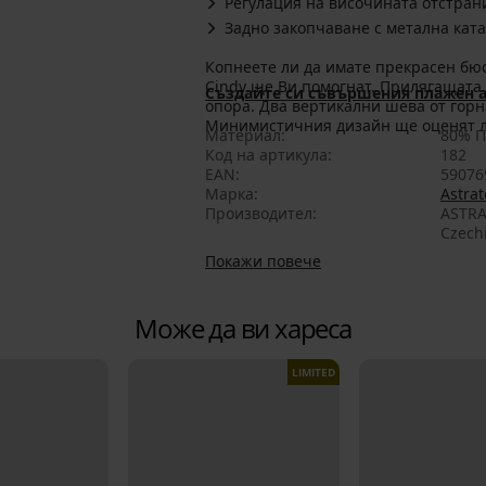
Регулация на височината отстран
Задно закопчаване с метална кат
Копнеете ли да имате прекрасен бюс
Cindy ще Ви помогнат. Прилягащата
Създайте си съвършения плажен а
опора. Два вертикални шева от горн
Минимистичния дизайн ще оценят л
Материал
80% П
Код на артикула
182
EAN
59076
Марка
Astrat
Производител
ASTRA
Czech
Покажи повече
Може да ви хареса
LIMITED