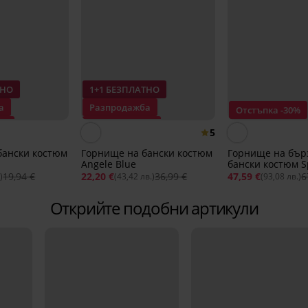
ТНО
1+1 БЕЗПЛАТНО
а
Разпродажба
Отстъпка -30%
0%
Отстъпка -40%
5
бански костюм
Горнище на бански костюм
Горнище на бъ
Angele Blue
бански костюм S
Simply Black
19,94 €
22,20 €
36,99 €
47,59 €
6
)
(43,42 лв.)
(93,08 лв.)
Открийте подобни артикули