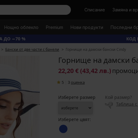
Търси
Списание
Замяна и в
Нощно облекло
Premium
Нови продукти
Последни б
А ДО −70 %
КОД 
Бански от две части с банели
Горнище на дамски бански Cindy
Горнище на дамски б
22,20 €
(43,42 лв.)
промоц
5
|
3
oценка
Изберете размер
Кой размер?
Таблица с
Изберете цвят: