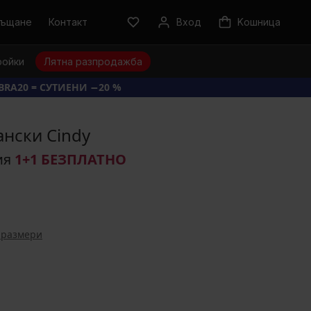
ръщане
Контакт
Вход
Kошница
ройки
Лятна разпродажба
BRA20 = СУТИЕНИ −20 %
ански Cindy
ия
1+1 БЕЗПЛАТНО
 размери