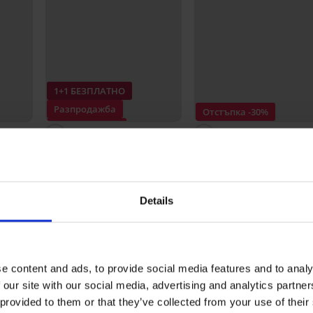
1+1 БЕЗПЛАТНО
Разпродажба
Отстъпка -30%
Отстъпка -70%
5
5
Горнище на танкини
Долнище на бански кос
Harper Blue Plus
Simply Black
€
27,60 €
91,52 €
23,09 €
32,99 €
(53,98 лв.)
(45,16 лв.)
Details
НА ПРОДУКТ Горнище на дамски банс
e content and ads, to provide social media features and to analy
5
3x
 our site with our social media, advertising and analytics partn
4
0x
 provided to them or that they’ve collected from your use of their
3
0x