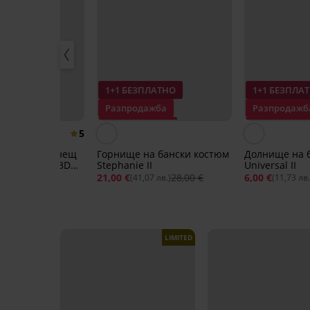
ПЛАТНО
1+1 БЕЗПЛАТНО
1+1 БЕЗПЛА
ажба
Разпродажба
Разпродажб
 -40%
Отстъпка -25%
Отстъпка -7
5
на бързосъхнещ
Горнище на бански костюм
Долнище на 
стюм Spacer 3D
Stephanie II
Universal II
mer
36,99 €
21,00 €
28,00 €
6,00 €
42 лв.)
(41,07 лв.)
(11,73 лв.
LIMITED