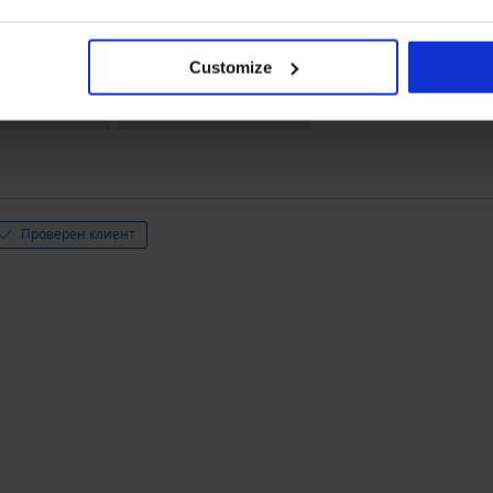
2
0x
1
0x
Customize
Закупен след
Проверен клиент