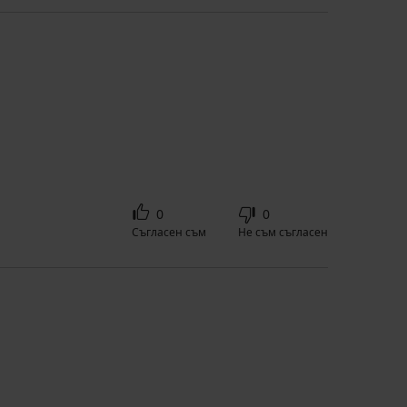
0
0
Съгласен съм
Не съм съгласен