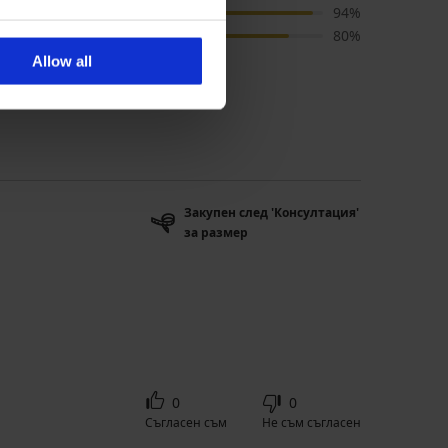
цвят
94%
цена
80%
Allow all
 'Консултация' за размер
Закупен след 'Консултация'
за размер
0
0
Съгласен съм
Не съм съгласен