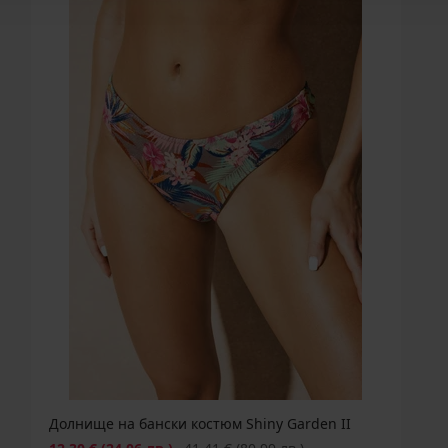
Долнище на бански костюм Shiny Garden II
Намаление
Първоначална цена