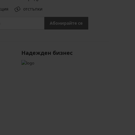
кция
отстъпки
Абонирайте се
Надежден бизнес