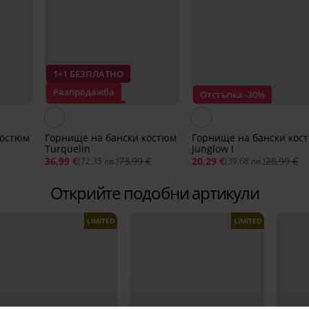
1+1 БЕЗПЛАТНО
Разпродажба
Отстъпка -30%
Отстъпка -50%
костюм
Горнище на бански костюм
Горнище на бански кос
Turquelin
Junglow I
36,99 €
73,99 €
20,29 €
28,99 €
(72,35 лв.)
(39,68 лв.)
Открийте подобни артикули
LIMITED
LIMITED