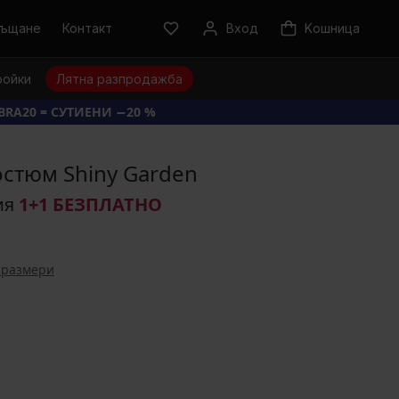
ръщане
Контакт
Вход
Kошница
ройки
Лятна разпродажба
BRA20 = СУТИЕНИ −20 %
остюм Shiny Garden
ия
1+1 БЕЗПЛАТНО
 размери