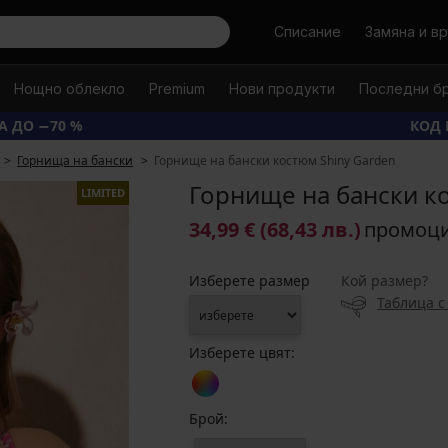
Търси
Списание
Замяна и в
Нощно облекло
Premium
Нови продукти
Последни б
А ДО −70 %
КОД 
Горнища на бански
Горнище на бански костюм Shiny Garden
Горнище на бански к
LIMITED
34,99 €
(68,43 лв.)
промоц
Изберете размер
Кой размер?
Таблица с
Изберете цвят:
Брой: