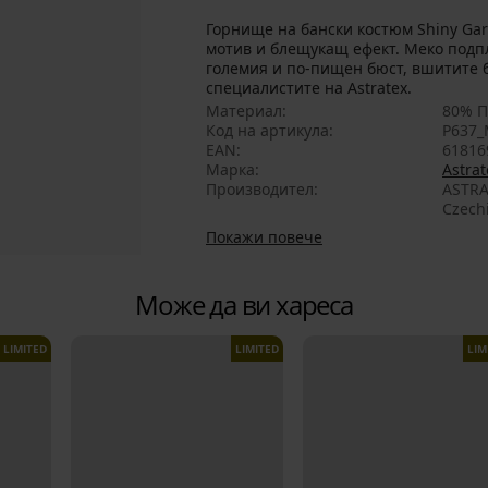
Горнище на бански костюм Shiny Ga
мотив и блещукащ ефект. Меко подпл
големия и по-пищен бюст, вшитите 
специалистите на Astratex.
Материал
80% П
Код на артикула
P637_
EAN
61816
Марка
Astrat
Производител
ASTRA
Czech
Покажи повече
Може да ви хареса
LIMITED
LIMITED
LIM