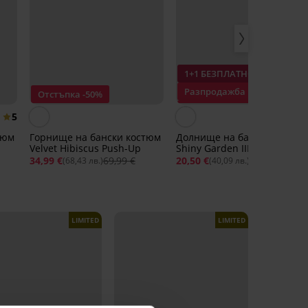
1+1 БЕЗПЛАТНО
Разпродажба
Отстъпка -50%
Отстъпка -50%
5
тюм
Горнище на бански костюм
Долнище на бански костю
Velvet Hibiscus Push-Up
Shiny Garden III
34,99 €
69,99 €
20,50 €
40,99 €
(68,43 лв.)
(40,09 лв.)
LIMITED
LIMITED