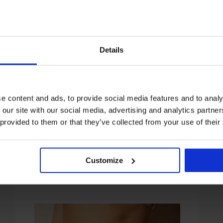
Details
+1 БЕЗПЛАТНО
1+1 БЕЗПЛАТНО
1+1 
азпродажба
Разпродажба
Разп
тстъпка -50%
Отстъпка -40%
Отст
5
5
e content and ads, to provide social media features and to analy
нище на бански костюм
Горнище на бански костюм
Танкин
stance
Marine
61,49 
 our site with our social media, advertising and analytics partn
40 €
46,79 €
23,40 €
38,99 €
(45,77 лв.)
(45,77 лв.)
 provided to them or that they’ve collected from your use of their
Customize
От същата колекция