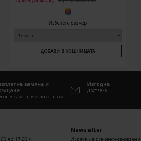
12,30 €
(24,06 лв.)
41,41 €
(80,99 лв.)
Изберете размер
ДОБАВИ В КОШНИЦАТА
езплатна замяна и
Изгодна
ръщане
Доставка
сно и само в няколко стъпки
Newsletter
00 до 17:00 ч
Искате да сте информирани 