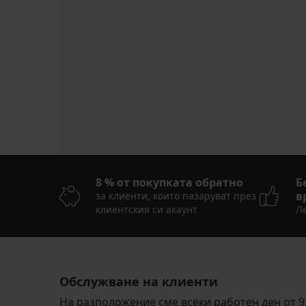
8 % от покупката обратно
Б
в
за клиенти, които пазаруват през
клиентския си акаунт
Ле
Обслужване на клиенти
На разположение сме всеки работен ден от 9: