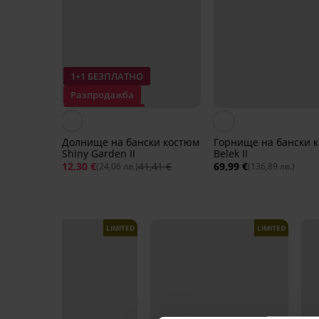
1+1 БЕЗПЛАТНО
Разпродажба
Отстъпка -70%
Долнище на бански костюм
Горнище на бански 
Shiny Garden II
Belek II
12,30 €
41,41 €
69,99 €
(24,06 лв.)
(136,89 лв.)
LIMITED
LIMITED