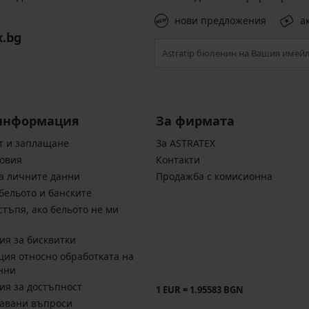
нови предложения
а
x.bg
информация
За фирмата
т и заплащане
За ASTRATEX
овия
Контакти
а личните данни
Продажба с комисионна
бельото и банските
стъпя, ако бельото не ми
ия за бисквитки
ия относно обработката на
нни
ия за достъпност
1 EUR = 1.95583 BGN
давани въпроси