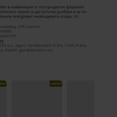
rden в комбинация от пъстроцветен флорален
атените чашки са достатъчно дълбоки и за по-
банели осигуряват необходимата опора. От
олиамид, 20% Еластан
M45BFL
92641475
ex
TEX a.s., aдрес: Na Maninách 315/4, 17000 Praha,
ia, Имейл: gpsr@astratex.com
ITED
LIMITED
LIMITED