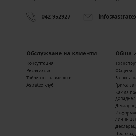
042 952927
info@astrate
Обслужване на клиенти
Обща 
Консултация
Транспор
Pекламация
Общи усл
Таблици с размерите
Защита н
Astratex клуб
Грижа за 
Kак да по
допадне?
Декларац
Информац
лични да
Декларац
Често за