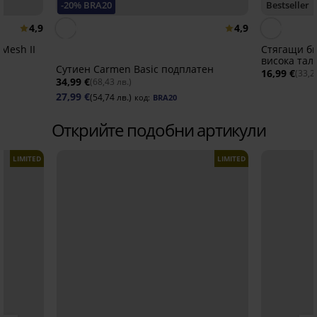
-20% BRA20
Bestseller
4,9
4,9
 Mesh II
Стягащи би
висока тал
Сутиен Carmen Basic подплатен
16,99 €
(33,2
34,99 €
(68,43 лв.)
27,99 €
(54,74 лв.)
код:
BRA20
Открийте подобни артикули
LIMITED
LIMITED