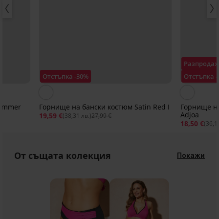
Разпрода
Отстъпка -30%
Отстъпка 
Summer
Горнище на бански костюм Satin Red I
Горнище на
Adjoa
19,59 €
(38,31 лв.)
27,99 €
18,50 €
(36,1
От същата колекция
Покажи