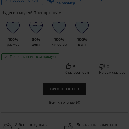
Проверен клиент
за размер
Чудесен модел! Препоръчвам!
100%
80%
100%
100%
размер
цена
качество
цвят
Препоръчвам този продукт
5
0
Съгласен съм
Не съм съгласен
ВИЖТЕ ОЩЕ
3
Всички отзиви (4)
8 % от покупката
Безплатна замяна и