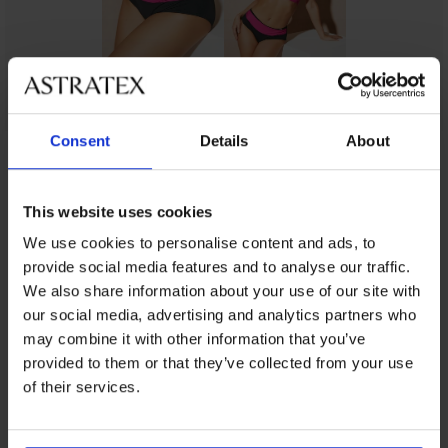
Consent
Details
About
От същата колекция
This website uses cookies
-50%
-20%
Разпродажба
-50%
Разпродажба
-40%
Разпродажба
Разпродажба
-70%
-70%
-70%
-50%
We use cookies to personalise content and ads, to
-20 % SUN20
-20 % SUN20
1+1 БЕЗПЛАТНО
-20 % SUN20
1+1 БЕЗПЛАТНО
-20 % SUN20
1+1 БЕЗПЛАТНО
1+1 БЕЗПЛАТНО
provide social media features and to analyse our traffic.
ED
ITED
IMITED
LIMITED
LIMITED
LIMITED
LIMITED
LIMITED
We also share information about your use of our site with
our social media, advertising and analytics partners who
Горнище
Горнище
Горнище
Горнище
PREMIUM
PREMIUM
PREMIUM
PREMIUM
may combine it with other information that you’ve
на
на
на
на
Горнище
Горнище
Горнище
Горнище
бързосъхнещ
бански
бързосъхнещ
бързосъхнещ
provided to them or that they’ve collected from your use
на
на
на
на
бански
костюм
бански
бански
of their services.
бански
дамски
бански
бански
костюм
NeoWild
костюм
костюм
костюм
бански
костюм
костюм
Spacer
II
Spacer
Spacer
Calvin
Vacanze
Vacanze
Vacanze
Rosell...
Sunkiss...
Roselle...
Намаление
10,49
Klein
Paradise
Leopard
Sahara