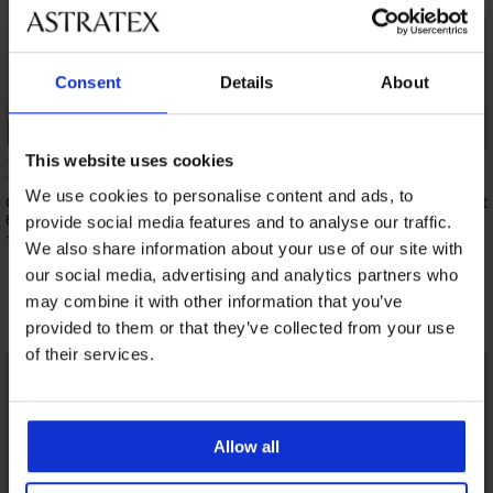
Consent
Details
About
Отстъпка -50%
Bestseller
This website uses cookies
4,5
We use cookies to personalise content and ads, to
Сутиен Soft Lace II подплатен без
Сутиен Spacer Delicat
банели
40,99 €
provide social media features and to analyse our traffic.
(80,17 лв.)
18,50 €
(36,18 лв.)
36,99 €
We also share information about your use of our site with
our social media, advertising and analytics partners who
may combine it with other information that you’ve
Открийте подобни артикули
provided to them or that they’ve collected from your use
of their services.
LIMITED
Allow all