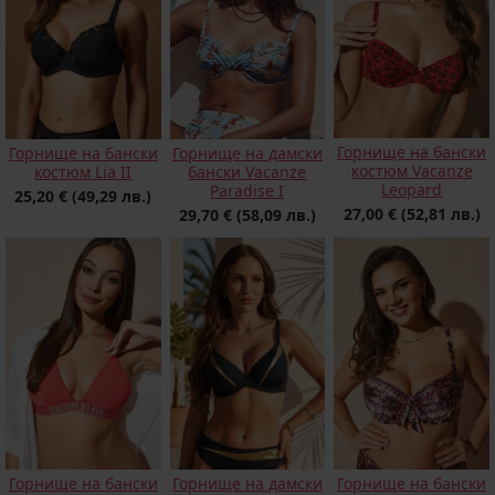
Горнище на бански
Горнище на бански
Горнище на дамски
костюм Vacanze
костюм Lia II
бански Vacanze
Leopard
Paradise I
25,20 €
(49,29 лв.)
27,00 €
(52,81 лв.)
29,70 €
(58,09 лв.)
Горнище на бански
Горнище на дамски
Горнище на бански