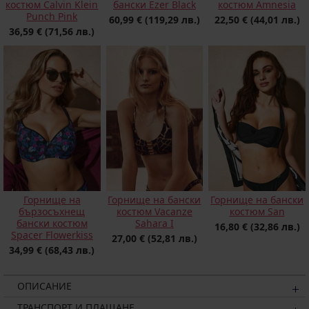
костюм Calvin Klein
бански Ezer Black
костюм Amnesia
Punch Pink
60,99 €
(119,29 лв.)
22,50 €
(44,01 лв.)
36,59 €
(71,56 лв.)
Горнище на
Горнище на бански
Горнище на бански
бързосъхнещ
костюм Vacanze
костюм San
бански костюм
Sahara I
16,80 €
(32,86 лв.)
Spacer Flowerkiss
27,00 €
(52,81 лв.)
34,99 €
(68,43 лв.)
ОПИСАНИЕ
ТРАНСПОРТ И ПЛАЩАНЕ