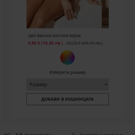
€
€
(129,07
лв.)
лв.)
лв.)
лв.)
(195,56
(144,71
лв.)
лв.)
лв.)
Цял бански костюм Adjoa
Намаление
Първоначална цена
9,90 €
(19,36 лв.)
33,23 €
(64,99 лв.)
Изберете размер
ДОБАВИ В КОШНИЦАТА
8 % от покупката
Безплатна замяна и