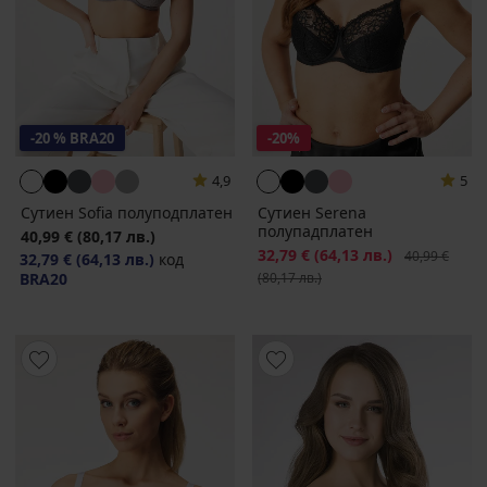
-20 % BRA20
-20%
4,9
5
Сутиен Sofia полуподплатен
Сутиен Serena
полупадплатен
40,99 €
(80,17 лв.)
Намаление
32,79 €
(64,13 лв.)
Първоначалн
40,99 €
32,79 €
(64,13 лв.)
код
BRA20
(80,17 лв.)