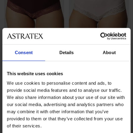
Consent
Details
About
3+1 БЕЗПЛАТНО
3+1 БЕЗПЛАТНО
This website uses cookies
Бикини Serena френски
Бикини Serena френски
20,99 €
(41,05 лв.)
20,99 €
(41,05 лв.)
We use cookies to personalise content and ads, to
промоция
3+1 БЕЗПЛАТНО
промоция
3+1 БЕЗПЛАТНО
provide social media features and to analyse our traffic.
We also share information about your use of our site with
our social media, advertising and analytics partners who
may combine it with other information that you’ve
provided to them or that they’ve collected from your use
of their services.