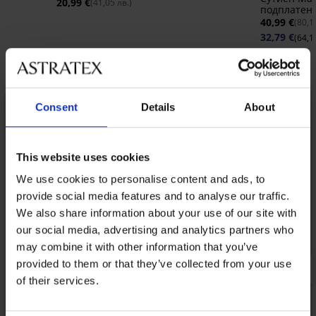
20,99 €
(41,05 лв.)
подплатен
40,99 €
(80,1
32,79 €
(64,1
Открийте подобни артикули
LIMITED
Consent
Details
About
This website uses cookies
We use cookies to personalise content and ads, to
provide social media features and to analyse our traffic.
We also share information about your use of our site with
our social media, advertising and analytics partners who
may combine it with other information that you’ve
provided to them or that they’ve collected from your use
of their services.