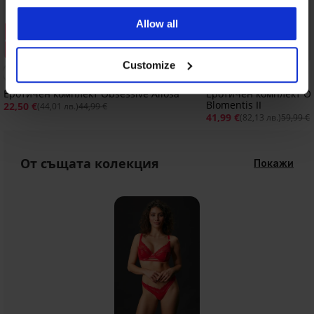
Allow all
Разпродажба
Разпродажба
Отстъпка -50%
Отстъпка -30%
Customize
Еротичен комплект Obsessive Aliosa
Еротичен комплект Ob
Blomentis II
22,50 €
(44,01 лв.)
44,99 €
41,99 €
(82,13 лв.)
59,99 €
От същата колекция
Покажи