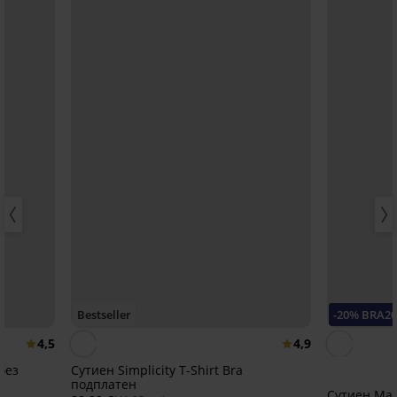
Bestseller
-20% BRA2
4,5
4,9
 без
Сутиен Simplicity T-Shirt Bra
подплатен
Сутиен Maia