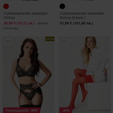
Съблазнителен комплект
Съблазнителен комплект
Chilisa
Donna Dream I
Намаление
39,99 €
(78,21 лв.)
Първоначална цена
51,99 €
(101,68 лв.)
49,99 €
(97,77 лв.)
LIMITED
Разпродажба
-30%
-20%