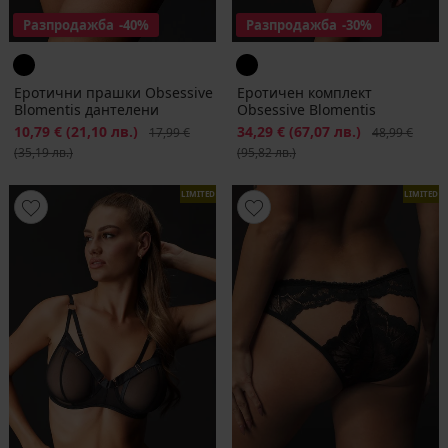
Разпродажба
-40%
Разпродажба
-30%
Еротични прашки Obsessive
Еротичен комплект
Blomentis дантелени
Obsessive Blomentis
Намаление
10,79 €
(21,10 лв.)
Първоначална цена
Намаление
34,29 €
(67,07 лв.)
Първоначалн
17,99 €
48,99 €
(35,19 лв.)
(95,82 лв.)
LIMITED
LIMITED