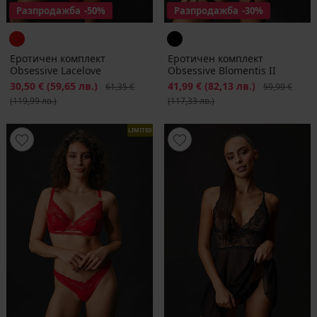
Разпродажба
-50%
Разпродажба
-30%
Еротичен комплект
Еротичен комплект
Obsessive Lacelove
Obsessive Blomentis II
Намаление
30,50 €
(59,65 лв.)
Първоначална цена
Намаление
41,99 €
(82,13 лв.)
Първоначалн
61,35 €
59,99 €
(119,99 лв.)
(117,33 лв.)
LIMITED