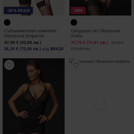
-20 % BRA20
-30%
Съблазнителен комплект
Свършен сет Obsessive
Obsessive Emperita
Shibu
47,99 €
(93,86 лв.)
Намаление
37,79 €
(73,91 лв.)
Първоначалн
53,99 €
38,39 €
(75,08 лв.)
код
BRA20
(105,60 лв.)