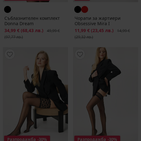
Съблазнителен комплект
Чорапи за жартиери
Donna Dream
Obsessive Mirа I
Намаление
34,99 €
(68,43 лв.)
Първоначална цена
Намаление
11,99 €
(23,45 лв.)
Първоначалн
49,99 €
14,99 €
(97,77 лв.)
(29,32 лв.)
Разпродажба
-30%
Разпродажба
-30%