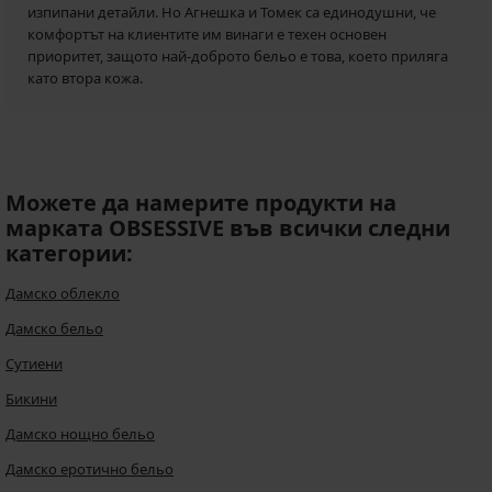
изпипани детайли. Но Агнешка и Томек са единодушни, че
комфортът на клиентите им винаги е техен основен
приоритет, защото най-доброто бельо е това, което приляга
като втора кожа.
Можете да намерите продукти на
марката OBSESSIVE във всички следни
категории:
Дамско облекло
Дамско бельо
Сутиени
Бикини
Дамско нощно бельо
Дамско еротично бельо