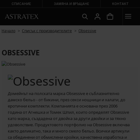
СПИСАНИЕ
ЗАМЯНА И ВРЪЩАНЕ
КОНТАКТ
Начало
Списък с производителите
Obsessive
OBSESSIVE
Домейнът на полската марка Obsessive е съблазнително
дамско бельо - от бикини, през секси нощници и халати, до
еротични комплекти. Компанията е основана през 2006
година от Агнешка и Томек Шпил, които определят Obsessive
като марка, създадена от двойка за други двойки и за тяхно
удоволствие. Продуктовото портфолио на Obsessive включва
както деликатно, така и много смело бельо. Всички артикули
са обединени от обмислени кройки, качествена изработка и