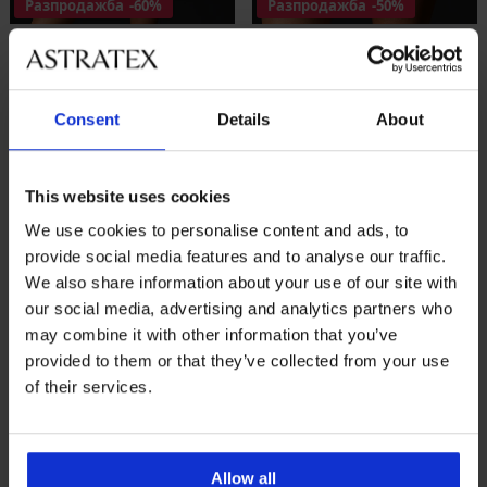
Разпродажба
-60%
Разпродажба
-50%
Еротичен комплект
Еротични прашки Obsessive
Obsessive Stelisa
Iliosa
Consent
Details
About
Намаление
16,40 €
(32,08 лв.)
Първоначална цена
Намаление
10,49 €
(20,52 лв.)
Първоначалн
40,99 €
20,99 €
(80,17 лв.)
(41,05 лв.)
LIMITED
This website uses cookies
We use cookies to personalise content and ads, to
provide social media features and to analyse our traffic.
We also share information about your use of our site with
our social media, advertising and analytics partners who
may combine it with other information that you’ve
provided to them or that they’ve collected from your use
of their services.
Allow all