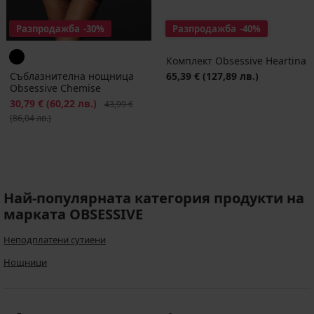
Разпродажба
-30%
Разпродажба
-40%
Комплект Obsessive Heartina
Съблазнителна нощница
65,39 €
(127,89 лв.)
Obsessive Chemise
Намаление
30,79 €
(60,22 лв.)
Първоначална цена
43,99 €
(86,04 лв.)
Най-популярната категория продукти на
марката OBSESSIVE
Неподплатени сутиени
Hощници