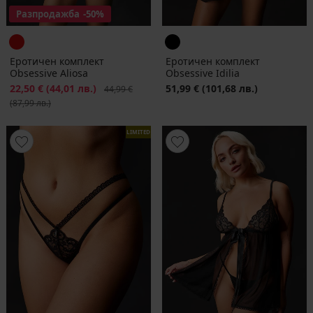
Разпродажба
-50%
Еротичен комплект
Еротичен комплект
Obsessive Aliosa
Obsessive Idilia
Намаление
22,50 €
(44,01 лв.)
Първоначална цена
51,99 €
(101,68 лв.)
44,99 €
(87,99 лв.)
LIMITED