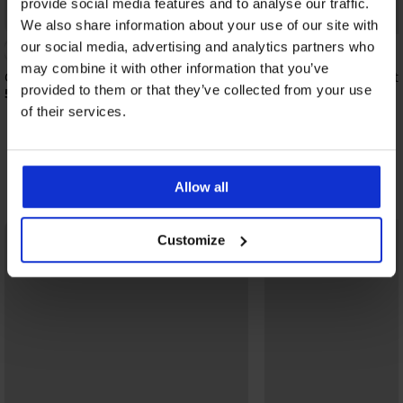
provide social media features and to analyse our traffic.
Bestseller
Bestseller
We also share information about your use of our site with
our social media, advertising and analytics partners who
4,9
may combine it with other information that you’ve
Сутиен Push Perfect Bardot подплатен
Сутиен Spacer Delicat
provided to them or that they’ve collected from your use
53,99 €
40,99 €
(105,60 лв.)
(80,17 лв.)
of their services.
Открийте подобни артикули
Allow all
Customize