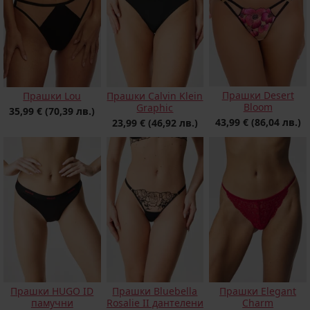
Прашки Desert
Прашки Lou
Прашки Calvin Klein
Bloom
Graphic
35,99 €
(70,39 лв.)
43,99 €
(86,04 лв.)
23,99 €
(46,92 лв.)
Прашки Bluebella
Прашки HUGO ID
Прашки Elegant
Rosalie II дантелени
памучни
Charm