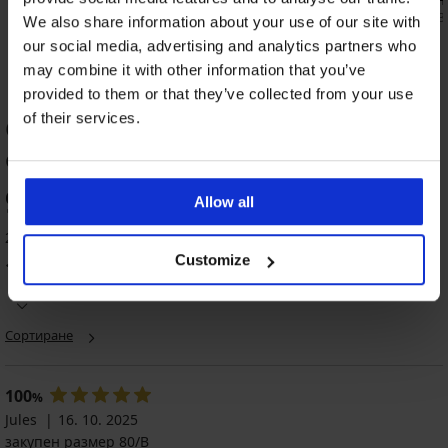
Red
13,99 €
(27,3
We also share information about your use of our site with
11,49 €
(22,47 лв.)
22,99 €
our social media, advertising and analytics partners who
may combine it with other information that you’ve
provided to them or that they’ve collected from your use
of their services.
ОЦЕНКА НА ПРОДУКТ Еротичен
сутиен Alex Bralette
95
Allow all
%
2 оценили продукта
Customize
100
%
от клиентите, препоръчват продукта
Сортиране
100
%
Jules
16. 10. 2025
закупен размер 80/B