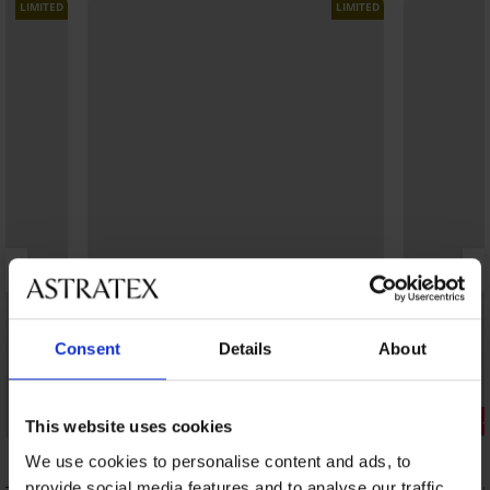
LIMITED
LIMITED
Consent
Details
About
1+1 БЕЗПЛАТНО
Разпродажба
Отстъпка 
This website uses cookies
Отстъпка -50%
We use cookies to personalise content and ads, to
provide social media features and to analyse our traffic.
gria II
Горнище на бански костюм Dericia
Горнище на