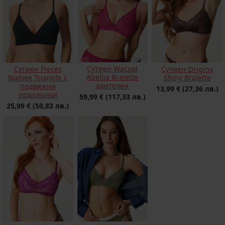
Сутиен Wacoal
Сутиен Pieces
Сутиен Origins
Abellia Bralette
Namee Triangle с
Shiny Bralette
дантелен
подвижни
13,99 €
(27,36 лв.)
подплънки
59,99 €
(117,33 лв.)
25,99 €
(50,83 лв.)