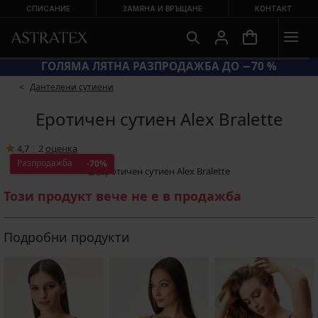
СПИСАНИЕ
ЗАМЯНА И ВРЪЩАНЕ
КОНТАКТ
КОД BRA20 = СУТИЕНИ −20 %
ГО
Дантелени сутиени
Еротичен сутиен Alex Bralette
4,7
|
2
oценка
Разпродажба
-70%
Този продукт вече не е в продажба
Подробни продукти