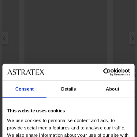
Bestseller
-20% BRA2
4,7
5
Consent
Details
About
Сутиен Vio
40,99 €
(80,1
Сутиен Spacer 3D Lady Grace New
32,79 €
(64,1
49,99 €
(97,77 лв.)
This website uses cookies
We use cookies to personalise content and ads, to
provide social media features and to analyse our traffic.
We also share information about your use of our site with