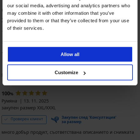
our social media, advertising and analytics partners who
ОЦЕНКА НА ПРОДУКТ Еротичен
may combine it with other information that you’ve
халат Graceful къс
provided to them or that they’ve collected from your use
of their services.
100
%
1 оценили продукта
100
%
от клиентите, препоръчват продукта
Allow all
Customize
Сортиране
100
%
Румяна
13. 11. 2025
закупен размер XXL/XXXL
Закупен след 'Консултация'
Проверен клиент
за размер
много добър продукт, съответствана описанието и снимката