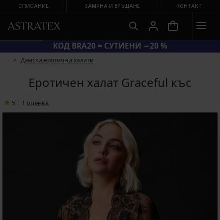
СПИСАНИЕ
ЗАМЯНА И ВРЪЩАНЕ
КОНТАКТ
КОД BRA20 = СУТИЕНИ −20 %
Дамски еротични халати
Еротичен халат Graceful къс
5
|
1
oценка